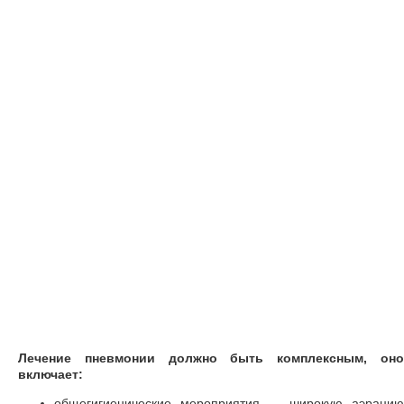
Лечение пневмонии должно быть комплексным, оно
включает:
общегигиенические мероприятия — широкую аэрацию