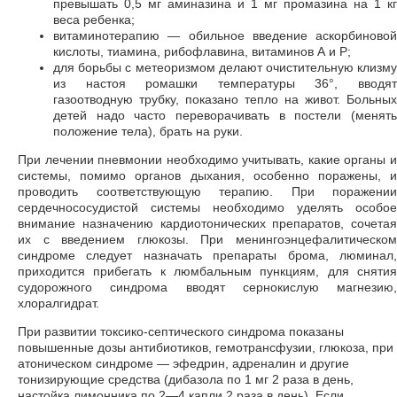
превышать 0,5 мг аминазина и 1 мг промазина на 1 кг
веса ребенка;
витаминотерапию — обильное введение аскорбиновой
кислоты, тиамина, рибофлавина, витаминов А и Р;
для борьбы с метеоризмом делают очистительную клизму
из настоя ромашки температуры 36°, вводят
газоотводную трубку, показано тепло на живот. Больных
детей надо часто переворачивать в постели (менять
положение тела), брать на руки.
При лечении пневмонии необходимо учитывать, какие органы и
системы, помимо органов дыхания, особенно поражены, и
проводить соответствующую терапию. При поражении
сердечнососудистой системы необходимо уделять особое
внимание назначению кардиотонических препаратов, сочетая
их с введением глюкозы. При менингоэнцефалитическом
синдроме следует назначать препараты брома, люминал,
приходится прибегать к люмбальным пункциям, для снятия
судорожного синдрома вводят сернокислую магнезию,
хлоралгидрат.
При развитии токсико-септического синдрома показаны
повышенные дозы антибиотиков, гемотрансфузии, глюкоза, при
атоническом синдроме — эфедрин, адреналин и другие
тонизирующие средства (дибазола по 1 мг 2 раза в день,
настойка лимонника по 2—4 капли 2 раза в день). Если