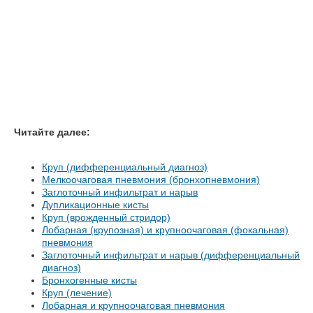
Читайте далее:
Круп (дифференциальный диагноз)
Мелкоочаговая пневмония (бронхопневмония)
Заглоточный инфильтрат и нарыв
Дупликационные кисты
Круп (врожденный стридор)
Лобарная (крупозная) и крупноочаговая (фокальная)
пневмония
Заглоточный инфильтрат и нарыв (дифференциальный
диагноз)
Бронхогенные кисты
Круп (лечение)
Лобарная и крупноочаговая пневмония