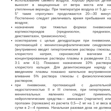
использование свежего воздуха. Хорошо укрытых детей
выносят в защищенные от ветра места или на
утепленные веранды. При температуре воздуха от 5 до —
5° такие «прогулки» продолжаются 20—30 минут.
Постепенно следует увеличивать время пребывания на
воздухе;
назначение при тяжелых формах пневмонии
кортикостероидов (преднизолон, преднизон,
декстаметазон, триамсинолон);
осмотерапию с целью дегидратации при пневмонии,
протекающей с менингоэнцефалитическим синдромом
(внутривенно вводят гипертонические растворы глюкозы,
хлористого натрия, сернокислой магнезии и
концентрированные растворы плазмы в разведении 2:1,
3:1 или 4:1). Показано назначение 10% раствора
хлористого кальция. Для дезинтоксикации наряду с
введением плазмы показано капельное внутривенное
вливание 5% раствора глюкозы с физиологическим
раствором;
при пневмонии, протекающей с дыхательной
недостаточностью
и
степени, при гипертермии,
II
III
менингеальных явлениях следует применить
нейроплегические средства— аминазин (ларгактил) или
пропазин (промазин) из расчета 0,5—2 мг на 1 кг веса в
сутки в 2—4 приема. Начальная разовая доза не должна