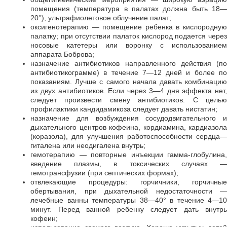
помещения (температура в палатах должна быть 18—
20°), ультрафиолетовое облучение палат;
оксигенотерапию — помещение ребенка в кислородную
палатку; при отсутствии палаток кислород подается через
носовые катетеры или воронку с использованием
аппарата Боброва;
назначение антибиотиков направленного действия (по
антибиотикограмме) в течение 7—12 дней и более по
показаниям. Лучше с самого начала давать комбинацию
из двух антибиотиков. Если через 3—4 дня эффекта нет,
следует произвести смену антибиотиков. С целью
профилактики кандидамикоза следует давать нистатин;
назначение для возбуждения сосудодвигательного и
дыхательного центров кофеина, кордиамина, кардиазола
(коразола), для улучшения работоспособности сердца—
гиталена или неодигалена внутрь;
гемотерапию — повторные инъекции гамма-глобулина,
введение плазмы, в токсических случаях —
гемотрансфузии (при септических формах);
отвлекающие процедуры: горчичники, горчичные
обертывания, при дыхательной недостаточности —
лечебные ванны температуры 38—40° в течение 4—10
минут. Перед ванной ребенку следует дать внутрь
кофеин;