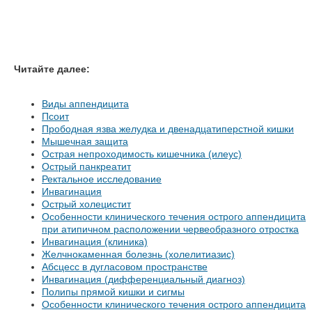
Читайте далее:
Виды аппендицита
Псоит
Прободная язва желудка и двенадцатиперстной кишки
Мышечная защита
Острая непроходимость кишечника (илеус)
Острый панкреатит
Ректальное исследование
Инвагинация
Острый холецистит
Особенности клинического течения острого аппендицита
при атипичном расположении червеобразного отростка
Инвагинация (клиника)
Желчнокаменная болезнь (холелитиазис)
Абсцесс в дугласовом пространстве
Инвагинация (дифференциальный диагноз)
Полипы прямой кишки и сигмы
Особенности клинического течения острого аппендицита