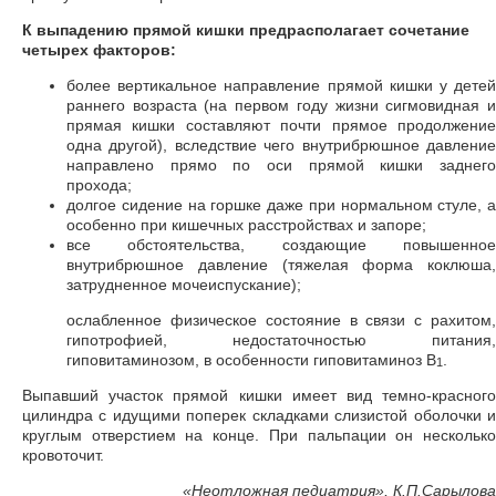
К выпадению прямой кишки предрасполагает сочетание
четырех факторов:
более вертикальное направление прямой кишки у детей
раннего возраста (на первом году жизни сигмовидная и
прямая кишки составляют почти прямое продолжение
одна другой), вследствие чего внутрибрюшное давление
направлено прямо по оси прямой кишки заднего
прохода;
долгое сидение на горшке даже при нормальном стуле, а
особенно при кишечных расстройствах и запоре;
все обстоятельства, создающие повышенное
внутрибрюшное давление (тяжелая форма коклюша,
затрудненное мочеиспускание);
ослабленное физическое состояние в связи с рахитом,
гипотрофией, недостаточностью питания,
гиповитаминозом, в особенности гиповитаминоз В
.
1
Выпавший участок прямой кишки имеет вид темно-красного
цилиндра с идущими поперек складками слизистой оболочки и
круглым отверстием на конце. При пальпации он несколько
кровоточит.
«
Неотложная педиатрия», К.П.Сарылова