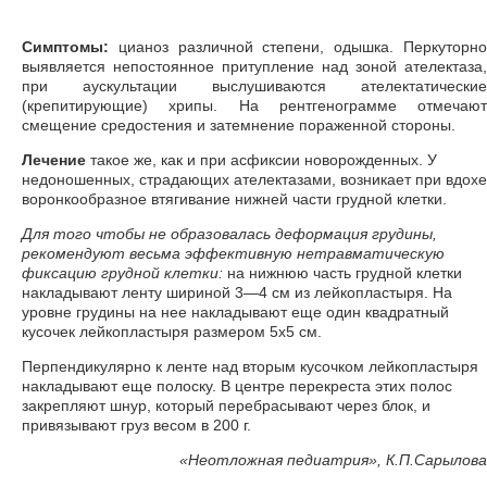
Симптомы:
цианоз различной степени, одышка. Перкуторно
выявляется непостоянное притупление над зоной ателектаза,
при аускультации выслушиваются ателектатические
(крепитирующие) хрипы. На рентгенограмме отмечают
смещение средостения и затемнение пораженной стороны.
Лечение
такое же, как и при асфиксии новорожденных. У
недоношенных, страдающих ателектазами, возникает при вдохе
воронкообразное втягивание нижней части грудной клетки.
Для того чтобы не образовалась деформация грудины,
рекомендуют весьма эффективную нетравматическую
фиксацию грудной клетки:
на нижнюю часть грудной клетки
накладывают ленту шириной 3—4 см из лейкопластыря. На
уровне грудины на нее накладывают еще один квадратный
кусочек лейкопластыря размером 5x5 см.
Перпендикулярно к ленте над вторым кусочком лейкопластыря
накладывают еще полоску. В центре перекреста этих полос
закрепляют шнур, который перебрасывают через блок, и
привязывают груз весом в 200 г.
«
Неотложная педиатрия», К.П.Сарылова