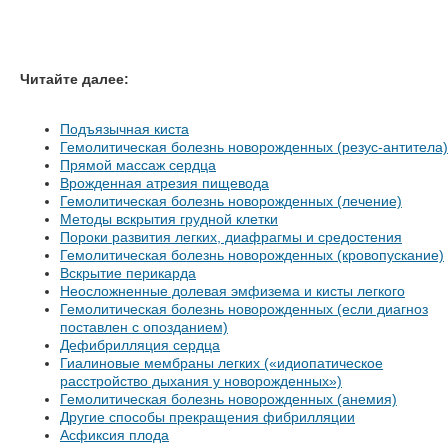
Читайте далее:
Подъязычная киста
Гемолитическая болезнь новорожденных (резус-антитела)
Прямой массаж сердца
Врожденная атрезия пищевода
Гемолитическая болезнь новорожденных (лечение)
Методы вскрытия грудной клетки
Пороки развития легких, диафрагмы и средостения
Гемолитическая болезнь новорожденных (кровопускание)
Вскрытие перикарда
Неосложненные долевая эмфизема и кисты легкого
Гемолитическая болезнь новорожденных (если диагноз
поставлен с опозданием)
Дефибрилляция сердца
Гиалиновые мембраны легких («идиопатическое
расстройство дыхания у новорожденных»)
Гемолитическая болезнь новорожденных (анемия)
Другие способы прекращения фибрилляции
Асфиксия плода