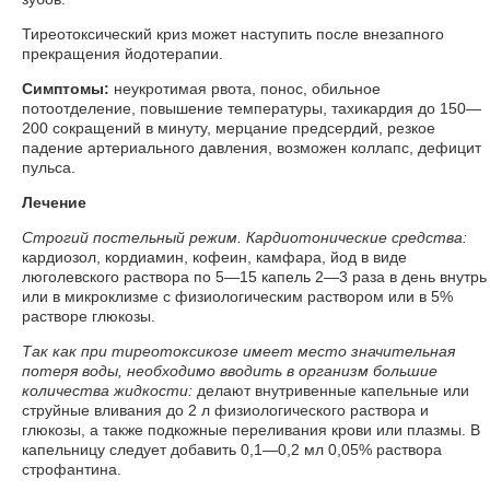
Тиреотоксический криз может наступить после внезапного
прекращения йодотерапии.
Симптомы:
неукротимая рвота, понос, обильное
потоотделение, повышение температуры, тахикардия до 150—
200 сокращений в минуту, мерцание предсердий, резкое
падение артериального давления, возможен коллапс, дефицит
пульса.
Лечение
Строгий постельный режим. Кардиотонические средства:
кардиозол, кордиамин, кофеин, камфара, йод в виде
люголевского раствора по 5—15 капель 2—3 раза в день внутрь
или в микроклизме с физиологическим раствором или в 5%
растворе глюкозы.
Так как при тиреотоксикозе имеет место значительная
потеря воды, необходимо вводить в организм большие
количества жидкости:
делают внутривенные капельные или
струйные вливания до 2 л физиологического раствора и
глюкозы, а также подкожные переливания крови или плазмы. В
капельницу следует добавить 0,1—0,2 мл 0,05% раствора
строфантина.