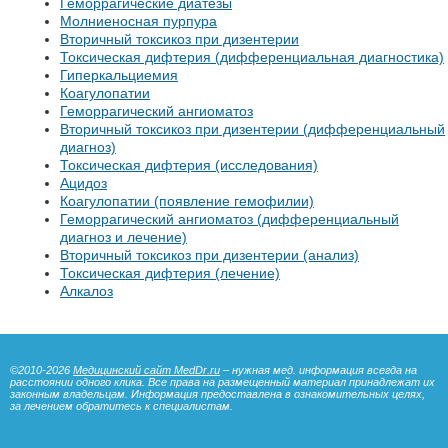
Геморрагические диатезы
Молниеносная пурпура
Вторичный токсикоз при дизентерии
Токсическая дифтерия (дифференциальная диагностика)
Гиперкальциемия
Коагулопатии
Геморрагический ангиоматоз
Вторичный токсикоз при дизентерии (дифференциальный
диагноз)
Токсическая дифтерия (исследования)
Ацидоз
Коагулопатии (появление гемофилии)
Геморрагический ангиоматоз (дифференциальный
диагноз и лечение)
Вторичный токсикоз при дизентерии (анализ)
Токсическая дифтерия (лечение)
Алкалоз
©2010-2026
Медицинский сайт MedDr.ru
– нужная мед. информация всегда на
расстоянии одного клика. Все права на размещенный материал принадлежат их
законным владельцам. Информация предоставлена в ознакомительных целях,
за лечением обратитесь к специалистам.