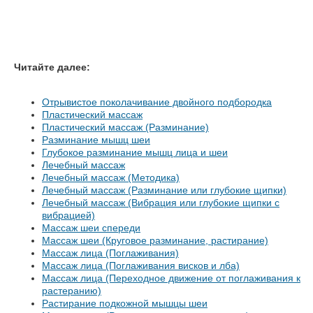
Читайте далее:
Отрывистое поколачивание двойного подбородка
Пластический массаж
Пластический массаж (Разминание)
Разминание мышц шеи
Глубокое разминание мышц лица и шеи
Лечебный массаж
Лечебный массаж (Методика)
Лечебный массаж (Разминание или глубокие щипки)
Лечебный массаж (Вибрация или глубокие щипки с
вибрацией)
Массаж шеи спереди
Массаж шеи (Круговое разминание, растирание)
Массаж лица (Поглаживания)
Массаж лица (Поглаживания висков и лба)
Массаж лица (Переходное движение от поглаживания к
растеранию)
Растирание подкожной мышцы шеи