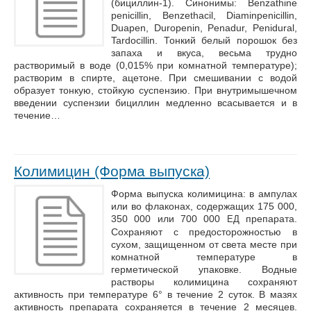
(бициллин-1). Синонимы: Benzathine
penicillin, Benzethacil, Diaminpenicillin,
Duapen, Duropenin, Penadur, Penidural,
Tardocillin. Тонкий белый порошок без
запаха и вкуса, весьма трудно
растворимый в воде (0,015% при комнатной температуре);
растворим в спирте, ацетоне. При смешивании с водой
образует тонкую, стойкую суспензию. При внутримышечном
введении суспензии бициллин медленно всасывается и в
течение…
Колимицин (Форма выпуска)
Форма выпуска колимицина: в ампулах
или во флаконах, содержащих 175 000,
350 000 или 700 000
препарата.
ЕД
Сохраняют с предосторожностью в
сухом, защищенном от света месте при
комнатной температуре в
герметической упаковке. Водные
растворы колимицина сохраняют
активность при температуре 6° в течение 2 суток. В мазях
активность препарата сохраняется в течение 2 месяцев.