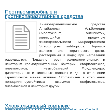
Противомикробные и
противопаразитарные средства
Химиотерапевтические средства
Антибиотики Альбомицин
(Albomycinum). Антибиотик,
являющийся продуктом
жизнедеятельности микроорганизма
Streptomyces subtropicus. Порошок
желтого или коричневого цвета,
растворимый в воде; при нагревании
разрушается. Подавляет рост грамположительных и
некоторых грамотрицательных бактерий: стафилококков,
пневмококков, пневмобактерий Фридлендера,
дизентерийных и кишечных палочек и др.; в отношении
стрептококков менее активен. Эффективен в отношении
пенициллиноустойчивых штаммов стафилококков,
пневмококков и некоторых других…
Хлоркальциевый комплекс