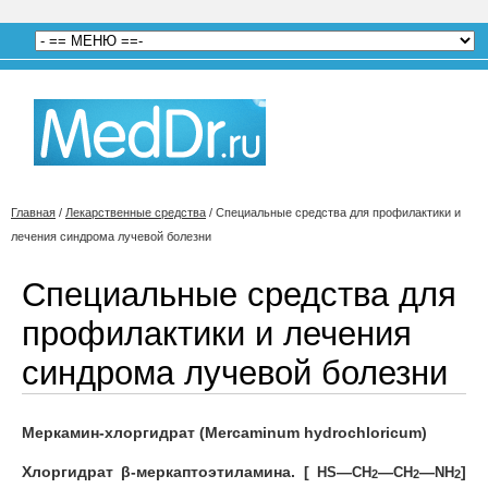
Главная
/
Лекарственные средства
/
Специальные средства для профилактики и
лечения синдрома лучевой болезни
Специальные средства для
профилактики и лечения
синдрома лучевой болезни
Меркамин-хлоргидрат (Mercaminum hydrochloricum)
Хлоргидрат β-меркаптоэтиламина. [
—
—
—
]
HS
СН
СН
NН
2
2
2