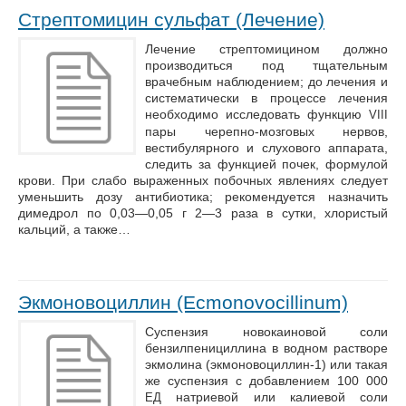
Стрептомицин сульфат (Лечение)
Лечение стрептомицином должно
производиться под тщательным
врачебным наблюдением; до лечения и
систематически в процессе лечения
необходимо исследовать функцию
VIII
пары черепно-мозговых нервов,
вестибулярного и слухового аппарата,
следить за функцией почек, формулой
крови. При слабо выраженных побочных явлениях следует
уменьшить дозу антибиотика; рекомендуется назначить
димедрол по 0,03—0,05 г 2—3 раза в сутки, хлористый
кальций, а также…
Экмоновоциллин (Ecmonovocillinum)
Суспензия новокаиновой соли
бензилпенициллина в водном растворе
экмолина (экмоновоциллин-1) или такая
же суспензия с добавлением 100 000
натриевой или калиевой соли
ЕД