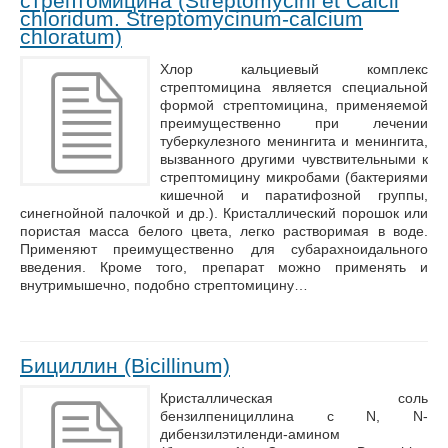
стрептомицина (Streptomycini et Calcii
chloridum. Streptomycinum-calcium
chloratum)
Хлор кальциевый комплекс
стрептомицина является специальной
формой стрептомицина, применяемой
преимущественно при лечении
туберкулезного менингита и менингита,
вызванного другими чувствительными к
стрептомицину микробами (бактериями
кишечной и паратифозной группы,
синегнойной палочкой и др.). Кристаллический порошок или
пористая масса белого цвета, легко растворимая в воде.
Применяют преимущественно для субарахноидального
введения. Кроме того, препарат можно применять и
внутримышечно, подобно стрептомицину…
Бициллин (Bicillinum)
Кристаллическая соль
бензилпенициллина с N, N-
дибензилэтиленди-амином