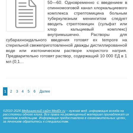
50—60. Одновременно с введением в
спинномозговой канал хлоркальциевого
комплекса стрептомицина больным
туберкулезным менингитом следует
вводить стрептомицин (сульфат или
хлор кальциевый комплекс)
внутримышечно. Растворы для
субарахноидального введения готовят ex tempore на
стерильной свежеприготовленной дважды дистиллированной
воде или изотоническом растворе хлористого натрия.
Предварительно готовят раствор, содержащий 10 000
в 1
ЕД
мл (0,1…
1
2
3
4
5
6
Далее
©2010-2026
Медицинский сайт MedDr.ru
– нужная мед. информация всегда на
расстоянии одного клика. Все права на размещенный материал принадлежат их
законным владельцам. Информация предоставлена в ознакомительных целях,
за лечением обратитесь к специалистам.