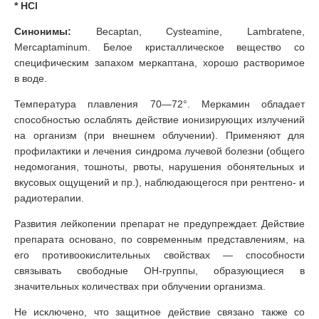
* НCl
Синонимы:
Becaptan, Cysteamine, Lambratene,
Mercaptaminum. Белое кристаллическое вещество со
специфическим запахом меркаптана, хорошо растворимое
в воде.
Температура плавления 70—72°. Меркамин обладает
способностью ослаблять действие ионизирующих излучений
на организм (при внешнем облучении). Применяют для
профилактики и лечения синдрома лучевой болезни (общего
недомогания, тошноты, рвоты, нарушения обонятельных и
вкусовых ощущений и пр.), наблюдающегося при рентгено- и
радиотерапии.
Развития лейкопении препарат не предупреждает. Действие
препарата основано, по современным представлениям, на
его противоокислительных свойствах — способности
связывать свободные ОН-группы, образующиеся в
значительных количествах при облучении организма.
Не исключено, что защитное действие связано также со