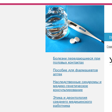
Н
Гла
Болезни передающиеся при
половых контактах
Пособие для фармацевтов
аптек
Наследственные синдромы и
медико-генетическое
консультирование
Этика и деонтология
среднего медицинского
работника