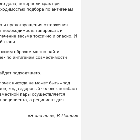
го дела, потерпели крах при
бходимостью подбора по антигенам
та и предотвращения отторжения
т необходимость типировать и
ечение весьма токсично и опасно. И
й ткани.
, каким образом можно найти
век по антигенам совместимости
найдет подходящего.
 почек никогда не может быть «под
ев, когда здоровый человек погибает
овместной пары осуществляется
 реципиента, а реципиент для
«
Я или не я», Р. Петров