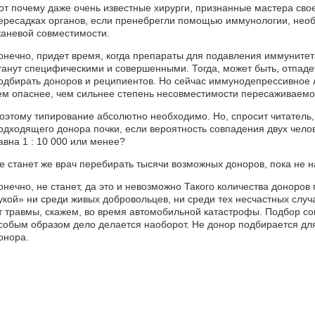
от почему даже очень известные хирурги, признанные мастера свое
ересадках органов, если пренебрегли помощью иммунологии, нео
каневой совместимости.
онечно, придет время, когда препараты для подавления иммуните
танут специфическими и совершенными. Тогда, может быть, отпаде
одбирать доноров и реципиентов. Но сейчас иммунодепрессивное л
ем опаснее, чем сильнее степень несовместимости пересаживаемо
оэтому типирование абсолютно необходимо. Но, спросит читатель
одходящего донора почки, если вероятность совпадения двух чело
авна 1 : 10 000 или менее?
е станет же врач перебирать тысячи возможных доноров, пока не 
онечно, не станет, да это и невозможно Такого количества доноров
укой» ни среди живых добровольцев, ни среди тех несчастных случа
т травмы, скажем, во время автомобильной катастрофы. Подбор с
собым образом дело делается наоборот. Не донор подбирается для
онора.