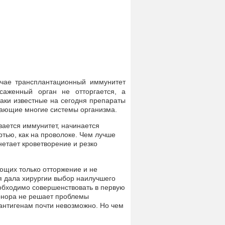
чае трансплантационный иммунитет
саженный орган не отторгается, а
таки известные на сегодня препараты
дающие многие системы организма.
ается иммунитет, начинается
ртью, как на проволоке. Чем лучше
нетает кроветворение и резко
ющих только отторжение и не
я дала хирургии выбор наилучшего
еобходимо совершенствовать в первую
донора не решает проблемы
антигенам почти невозможно. Но чем