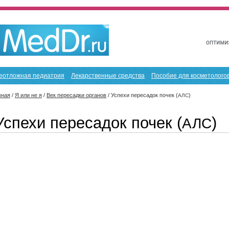
еотложная педиатрия
Лекарственные средства
Пособие для косметолого
вная
/
Я или не я
/
Век пересадки органов
/
Успехи пересадок почек (
)
АЛС
Успехи пересадок почек (
)
АЛС