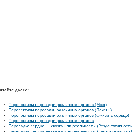
итайте далее:
Перспективы пересадки различных органов (Мозг)
Перспективы пересадки различных органов (Печень)
Перспективы пересадки различных органов (Оживить сердце)
Перспективы пересадки различных органов
Пересадка сердца — сказка или реальность! (Результвтивность
Пересадка сердца — сказка или реальность! (Как королевство