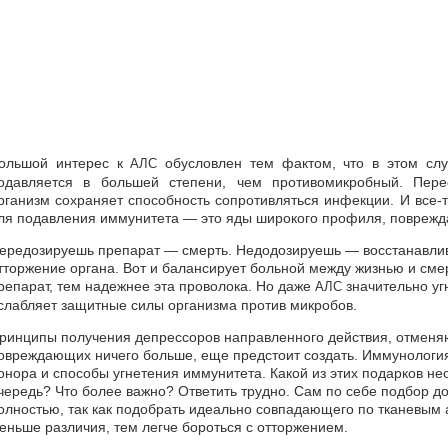
ольшой интерес к
обусловлен тем фактом, что в этом слу
АЛС
одавляется в большей степени, чем противомикробный. Пере
рганизм сохраняет способность сопротивляться инфекции. И все-
ля подавления иммунитета — это яды широкого профиля, повреж
ередозируешь препарат — смерть. Недодозируешь — восстанавлив
тторжение органа. Вот и балансирует больной между жизнью и сме
репарат, тем надежнее эта проволока. Но даже
значительно уг
АЛС
слабляет защитные силы организма против микробов.
ринципы получения депрессоров направленного действия, отменя
овреждающих ничего больше, еще предстоит создать. Иммунологи
онора и способы угнетения иммунитета. Какой из этих подарков н
чередь? Что более важно? Ответить трудно. Сам по себе подбор 
олностью, так как подобрать идеально совпадающего по тканевым 
еньше различия, тем легче бороться с отторжением.