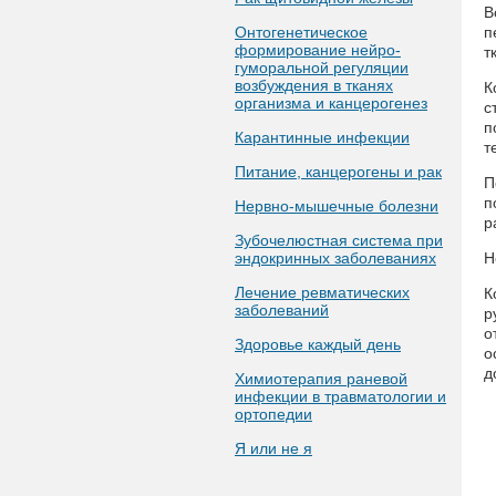
В
Онтогенетическое
п
формирование нейро-
т
гуморальной регуляции
возбуждения в тканях
К
организма и канцерогенез
с
п
Карантинные инфекции
т
Питание, канцерогены и рак
П
п
Нервно-мышечные болезни
р
Зубочелюстная система при
эндокринных заболеваниях
Н
Лечение ревматических
К
заболеваний
р
о
Здоровье каждый день
о
д
Химиотерапия раневой
инфекции в травматологии и
ортопедии
Я или не я