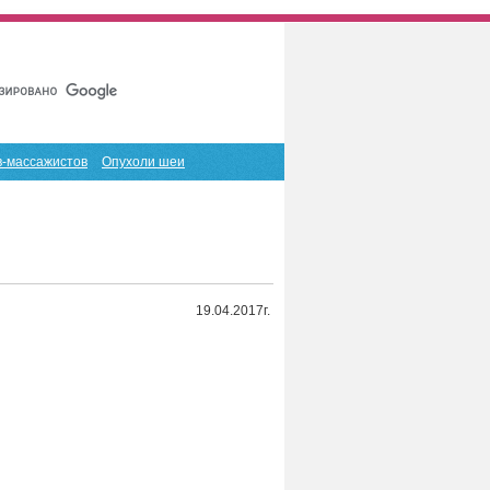
Главная
Карта сайта
RSS
в-массажистов
Опухоли шеи
19.04.2017г.