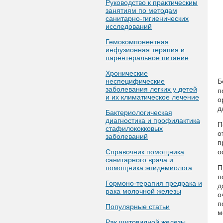
Руководство к практическим
занятиям по методам
санитарно-гигиенических
исследований
Гемокомпонентная
инфузионная терапия и
парентеральное питание
Хронические
неспецифические
Б
заболевания легких у детей
п
и их климатическое лечение
о
д
Бактериологическая
диагностика и профилактика
П
стафилококковых
о
заболеваний
п
Справочник помощника
о
санитарного врача и
помощника эпидемиолога
П
п
Гормоно-терапия предрака и
д
рака молочной железы
о
п
Популярные статьи
м
Рак щитовидной железы