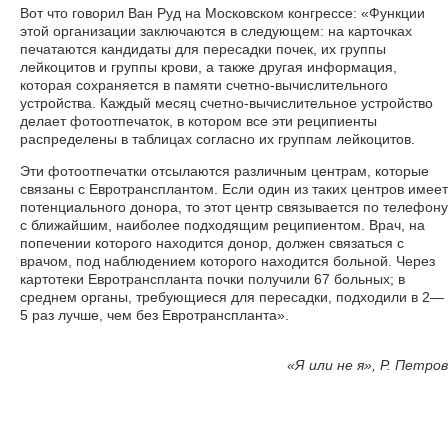
Вот что говорил Ван Руд на Московском конгрессе: «Функции
этой организации заключаются в следующем: на карточках
печатаются кандидаты для пересадки почек, их группы
лейкоцитов и группы крови, а также другая информация,
которая сохраняется в памяти счетно-вычислительного
устройства. Каждый месяц счетно-вычислительное устройство
делает фотоотпечаток, в котором все эти реципиенты
распределены в таблицах согласно их группам лейкоцитов.
Эти фотоотпечатки отсылаются различным центрам, которые
связаны с Евротрансплантом. Если один из таких центров имеет
потенциального донора, то этот центр связывается по телефону
с ближайшим, наиболее подходящим реципиентом. Врач, на
попечении которого находится донор, должен связаться с
врачом, под наблюдением которого находится больной. Через
картотеки Евротранспланта почки получили 67 больных; в
среднем органы, требующиеся для пересадки, подходили в 2—
5 раз лучше, чем без Евротранспланта».
«
Я или не я», Р. Петров