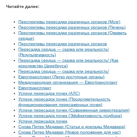
Читайте далее:
Перспективы пересадки различных органов (Мозг)
Перспективы пересадки различных органов (Печень)
Перспективы пересадки различных органов (Оживить
сердце)
Перспективы пересадки различных органов
Пересадка сердца — сказка или реальность!
(Результвтивность)
Пересадка сердца — сказка или реальность! (Как
королевство Церебруса)
Пересадка сердца — сказка или реальность!
Евротрансплант (Легко доступные органы)
Международная организация — Евротрансплант
Евротрансплант
Успехи пересадок почек (
)
АЛС
Успехи пересадок почек (Продолжительность
функционирования пересаженных почек)
Успехи пересадок почек (Современная химиотерапия)
Успехи пересадок почек (Эффективность подбора)
Успехи пересадок почек
Снова Питер Медавар (Статьи и доклады Медавара)
Снова Питер Медавар (Новое положение для нас)