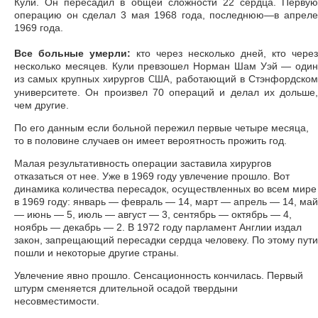
Кули. Он пересадил в общей сложности 22 сердца. Первую
операцию он сделал 3 мая 1968 года, последнюю—в апреле
1969 года.
Все больные умерли:
кто через несколько дней, кто через
несколько месяцев. Кули превзошел Норман Шам Уэй — один
из самых крупных хирургов
, работающий в Стэнфордско
США
университете. Он произвел 70 операций и делал их дольше,
чем другие.
По его данным если больной пережил первые четыре месяца,
то в половине случаев он имеет вероятность прожить год.
Малая результативность операции заставила хирургов
отказаться от нее. Уже в 1969 году увлечение прошло. Вот
динамика количества пересадок, осуществленных во всем мире
в 1969 году: январь — февраль — 14, март — апрель — 14, май
— июнь — 5, июль — август — 3, сентябрь — октябрь — 4,
ноябрь — декабрь — 2. В 1972 году парламент Англии издал
закон, запрещающий пересадки сердца человеку. По этому пути
пошли и некоторые другие страны.
Увлечение явно прошло. Сенсационность кончилась. Первый
штурм сменяется длительной осадой твердыни
несовместимости.