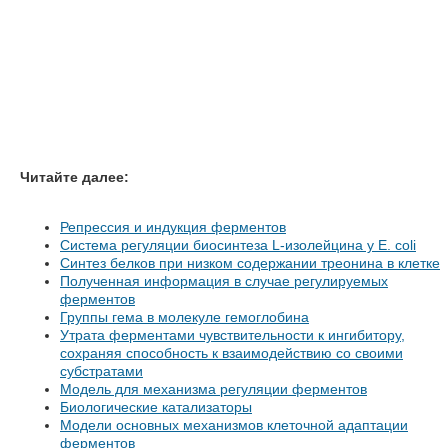
Читайте далее:
Репрессия и индукция ферментов
Система регуляции биосинтеза L-изолейцина у Е. coli
Синтез белков при низком содержании треонина в клетке
Полученная информация в случае регулируемых
ферментов
Группы гема в молекуле гемоглобина
Утрата ферментами чувствительности к ингибитору,
сохраняя способность к взаимодействию со своими
субстратами
Модель для механизма регуляции ферментов
Биологические катализаторы
Модели основных механизмов клеточной адаптации
ферментов