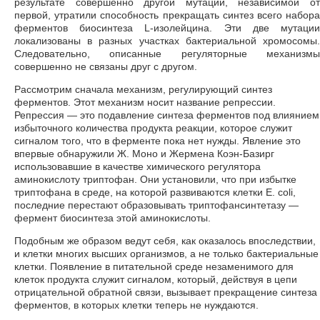
результате совершенно другой мутации, независимой от
первой, утратили способность прекращать синтез всего набора
ферментов биосинтеза L-изолейцина. Эти две мутации
локализованы в разных участках бактериальной хромосомы.
Следовательно, описанные регуляторные механизмы
совершенно не связаны друг с другом.
Рассмотрим сначала механизм, регулирующий синтез
ферментов. Этот механизм носит название репрессии.
Репрессия — это подавление синтеза ферментов под влиянием
избыточного количества продукта реакции, которое служит
сигналом того, что в ферменте пока нет нужды. Явление это
впервые обнаружили Ж. Моно и Жермена Коэн-Базирг
использовавшие в качестве химического регулятора
аминокислоту триптофан. Они установили, что при избытке
триптофана в среде, на которой развиваются клетки Е. coli,
последние перестают образовывать триптофансинтетазу —
фермент биосинтеза этой аминокислоты.
Подобным же образом ведут себя, как оказалось впоследствии,
и клетки многих высших организмов, а не только бактериальные
клетки. Появление в питательной среде незаменимого для
клеток продукта служит сигналом, который, действуя в цепи
отрицательной обратной связи, вызывает прекращение синтеза
ферментов, в которых клетки теперь не нуждаются.