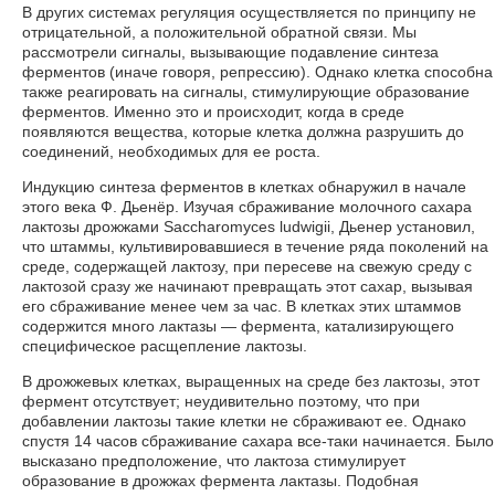
В других системах регуляция осуществляется по принципу не
отрицательной, а положительной обратной связи. Мы
рассмотрели сигналы, вызывающие подавление синтеза
ферментов (иначе говоря, репрессию). Однако клетка способна
также реагировать на сигналы, стимулирующие образование
ферментов. Именно это и происходит, когда в среде
появляются вещества, которые клетка должна разрушить до
соединений, необходимых для ее роста.
Индукцию синтеза ферментов в клетках обнаружил в начале
этого века Ф. Дьенёр. Изучая сбраживание молочного сахара
лактозы дрожжами Saccharomyces ludwigii, Дьенер установил,
что штаммы, культивировавшиеся в течение ряда поколений на
среде, содержащей лактозу, при пересеве на свежую среду с
лактозой сразу же начинают превращать этот сахар, вызывая
его сбраживание менее чем за час. В клетках этих штаммов
содержится много лактазы — фермента, катализирующего
специфическое расщепление лактозы.
В дрожжевых клетках, выращенных на среде без лактозы, этот
фермент отсутствует; неудивительно поэтому, что при
добавлении лактозы такие клетки не сбраживают ее. Однако
спустя 14 часов сбраживание сахара все-таки начинается. Было
высказано предположение, что лактоза стимулирует
образование в дрожжах фермента лактазы. Подобная