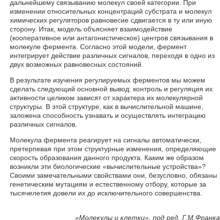
дальнейшему связыванию молекул своей категории. При
изменении относительных концентраций субстрата и молекул
химических регуляторов равновесие сдвигается в ту или иную
сторону. Итак, модель объясняет взаимодействие
(кооперативное или антагонистическое) центров связывания в
молекуле фермента. Согласно этой модели, фермент
интегрирует действие различных сигналов, переходя в одно из
двух возможных равновесных состояний.
В результате изучения регулируемых ферментов мы можем
сделать следующий основной вывод: контроль и регуляция их
активности целиком зависят от характера их молекулярной
структуры. В этой структуре, как в вычислительной машине,
заложена способность узнавать и осуществлять интеграцию
различных сигналов.
Молекула фермента реагирует на сигналы автоматически,
претерпевая при этом структурные изменения, определяющие
скорость образования данного продукта. Каким же образом
возникли эти биологические «вычислительные устройства»?
Своими замечательными свойствами они, безусловно, обязаны
генетическим мутациям и естественному отбору, которые за
тысячелетия довели их до исключительного совершенства.
«Молекулы и клетки», под ред. Г.М.Франка