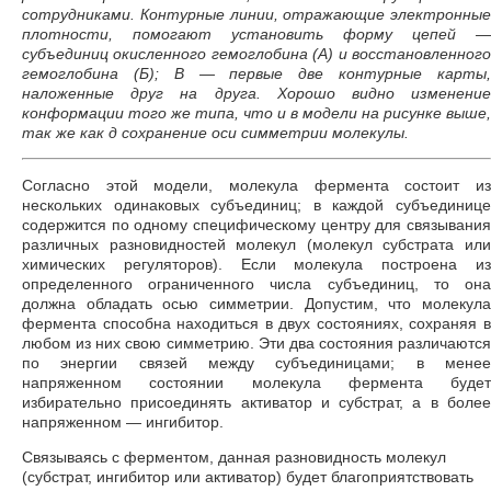
сотрудниками. Контурные линии, отражающие электронные
плотности, помогают установить форму цепей —
субъединиц окисленного гемоглобина (А) и восстановленного
гемоглобина (Б); В — первые две контурные карты,
наложенные друг на друга. Хорошо видно изменение
конформации того же типа, что и в модели на рисунке выше,
так же как д сохранение оси симметрии молекулы.
Согласно этой модели, молекула фермента состоит из
нескольких одинаковых субъединиц; в каждой субъединице
содержится по одному специфическому центру для связывания
различных разновидностей молекул (молекул субстрата или
химических регуляторов). Если молекула построена из
определенного ограниченного числа субъединиц, то она
должна обладать осью симметрии. Допустим, что молекула
фермента способна находиться в двух состояниях, сохраняя в
любом из них свою симметрию. Эти два состояния различаются
по энергии связей между субъединицами; в менее
напряженном состоянии молекула фермента будет
избирательно присоединять активатор и субстрат, а в более
напряженном — ингибитор.
Связываясь с ферментом, данная разновидность молекул
(субстрат, ингибитор или активатор) будет благоприятствовать