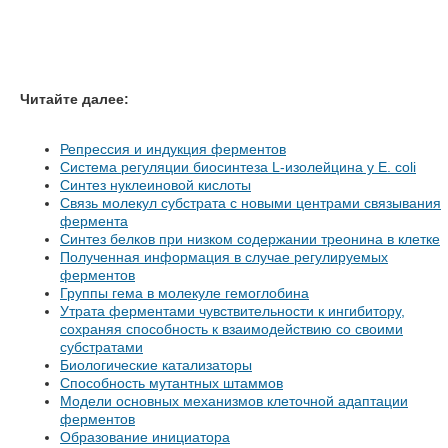
Читайте далее:
Репрессия и индукция ферментов
Система регуляции биосинтеза L-изолейцина у Е. coli
Синтез нуклеиновой кислоты
Связь молекул субстрата с новыми центрами связывания
фермента
Синтез белков при низком содержании треонина в клетке
Полученная информация в случае регулируемых
ферментов
Группы гема в молекуле гемоглобина
Утрата ферментами чувствительности к ингибитору,
сохраняя способность к взаимодействию со своими
субстратами
Биологические катализаторы
Способность мутантных штаммов
Модели основных механизмов клеточной адаптации
ферментов
Образование инициатора