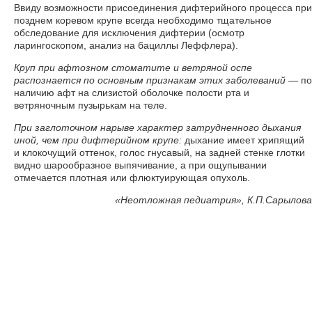
Ввиду возможности присоединения дифтерийного процесса при
позднем коревом крупе всегда необходимо тщательное
обследование для исключения дифтерии (осмотр
ларингоскопом, анализ на бациллы Леффлера).
Круп при афтозном стоматите и ветряной оспе
распознается по основным признакам этих заболеваний
— по
наличию афт на слизистой оболочке полости рта и
ветряночным пузырькам на теле.
При заглоточном нарыве характер затрудненного дыхания
иной, чем при дифтерийном крупе:
дыхание имеет хрипящий
и клокочущий оттенок, голос гнусавый, на задней стенке глотки
видно шарообразное выпячивание, а при ощупывании
отмечается плотная или флюктуирующая опухоль.
«
Неотложная педиатрия», К.П.Сарылова