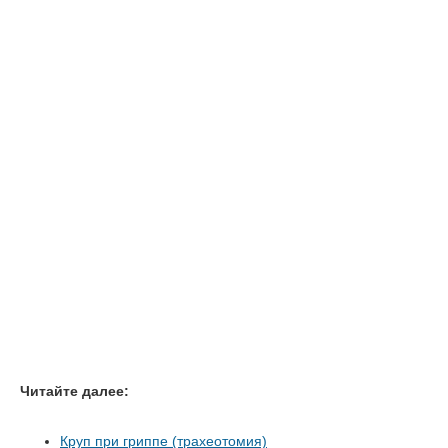
Читайте далее:
Круп при гриппе (трахеотомия)