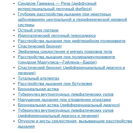
Синдром Гаммана — Рича (диффузный
интерстициальный легочный фиброз)
Глубокие расстройства дыхания при некоторых
заболеваниях центральной и периферической нервной
системы
Острый отек гортани
Идиопатический легочный гемосидероз
Расстройства дыхания при дифтерийном полиневрите
Спастический бронхит
Эмфизема средостения и мягких покровов тела
Расстройства дыхания при полирадикулоневрите
(синдром Маргулиса—Гийлена—Барре)
Спастический бронхит (дифференциальный диагноз и
лечение)
Тотальный ателектаз
Расстройства дыхания при ботулизме
Бронхиальная астма
Туберкулез внутригрудных лимфатических узлов
Нарушение дыхания при отравлении опиатами
Бронхиальная астма (дифференциальный диагноз)
Туберкулез внутригрудных лимфатических узлов
(дифференциальный диагноз и лечение)
Опухоли и кисты средостения, вызывающие расстройства
дыхания