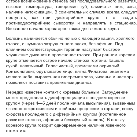
острое возникновение стеноза без последовательного развития,
высокая температура, гиперемия губ, слизистых щек, зева,
наличие интоксикации. В сомнительных случаях всегда следует
поступать, как при дифтерийном крупе, т. е. вводить
противодифтерийную сыворотку и направлять в стационар.
Внезапное начало характерно также для ложного крупа.
Болезнь начинается обычно ночью с лающего кашля, хриплого
голоса, с шумного затрудненного вдоха, без афонии. Под
влиянием соответствующей терапии наступает быстрое
улучшение дыхания и прояснение голоса. При раннем коревом
крупе отмечается острое начало стеноза гортани. Кашель
сухой, навязчивый. Голос чистый, временами охриплый.
Конъюнктивит, одутловатое лицо, пятна Филатова, энантема
мягкого неба, выраженная гиперемия зева, чиханье и насморк
позволяют поставить правильный диагноз.
Нередко известен контакт с коревым больным. Затруднение
может представлять дифференциация с поздним коревым
крупом (через 4—5 дней после начала высыпания), вызванным
язвенно-некротическим и гнойным процессом в гортани, ввиду
сходства последнего с дифтерийным крупом (постепенное
развитие стеноза, афония и беззвучный кашель). В пользу
коревого крупа говорит одновременное наличие язвенного
стоматита.