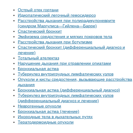
Острый отек гортани
Идиопатический легочный гемосидероз
Расстройства дыхания при полирадикулоневрите
(синдром Маргулиса—Гийлена—Барре)
Спастический бронхит
Эмфизема средостения и мягких покровов тела
Расстройства дыхания при ботулизме
Спастический бронхит (дифференциальный диагноз и
лечение)
Тотальный ателектаз
Нарушение дыхания при отравлении опиатами
Бронхиальная астма
Туберкулез внутригрудных лимфатических узлов
Опухоли и кисты средостения, вызывающие расстройства
дыхания
Бронхиальная астма (дифференциальный диагноз)
Туберкулез внутригрудных лимфатических узлов
(дифференциальный диагноз и лечение)
Неврогенные опухоли
Бронхиальная астма (лечение)
Инородные тела в дыхательных путях
Тератодермоидные опухоли