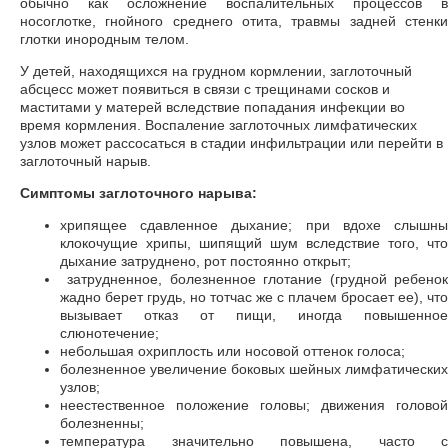
обычно как осложнение воспалительных процессов в
носоглотке, гнойного среднего отита, травмы задней стенки
глотки инородным телом.
У детей, находящихся на грудном кормлении, заглоточный
абсцесс может появиться в связи с трещинами сосков и
маститами у матерей вследствие попадания инфекции во
время кормления. Воспаление заглоточных лимфатических
узлов может рассосаться в стадии инфильтрации или перейти в
заглоточный нарыв.
Симптомы заглоточного нарыва:
хрипящее сдавленное дыхание; при вдохе слышны
клокочущие хрипы, шипящий шум вследствие того, что
дыхание затруднено, рот постоянно открыт;
затрудненное, болезненное глотание (грудной ребенок
жадно берет грудь, но тотчас же с плачем бросает ее), что
вызывает отказ от пищи, иногда повышенное
слюнотечение;
небольшая охриплость или носовой оттенок голоса;
болезненное увеличение боковых шейных лимфатических
узлов;
неестественное положение головы; движения головой
болезненны;
температура значительно повышена, часто с