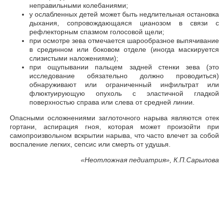
неправильными колебаниями;
у ослабленных детей может быть недлительная остановка
дыхания, сопровождающаяся цианозом в связи с
рефлекторным спазмом голосовой щели;
при осмотре зева отмечается шарообразное выпячивание
в срединном или боковом отделе (иногда маскируется
слизистыми наложениями);
при ощупывании пальцем задней стенки зева (это
исследование обязательно должно проводиться)
обнаруживают или ограниченный инфильтрат или
флюктуирующую опухоль с эластичной гладкой
поверхностью справа или слева от средней линии.
Опасными осложнениями заглоточного нарыва являются отек
гортани, аспирация гноя, которая может произойти при
самопроизвольном вскрытии нарыва, что часто влечет за собой
воспаление легких, сепсис или смерть от удушья.
«
Неотложная педиатрия», К.П.Сарылова