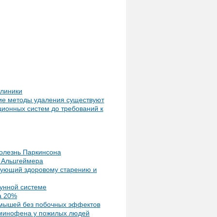
клиники
кие методы удаления существуют
ионных систем до требований к
болезнь Паркинсона
и Альцгеймера
вующий здоровому старению и
унной системе
а 20%
 мышей без побочных эффектов
аминофена у пожилых людей