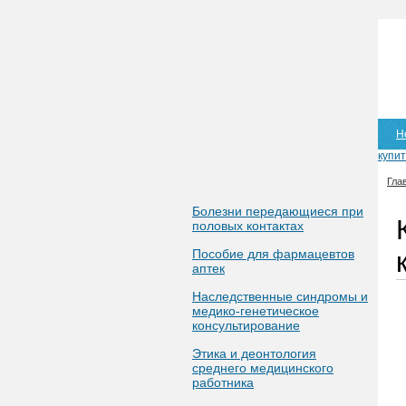
Н
купит
Гла
Болезни передающиеся при
половых контактах
Пособие для фармацевтов
аптек
Наследственные синдромы и
медико-генетическое
консультирование
Этика и деонтология
среднего медицинского
работника