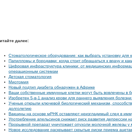
итайте далее:
Стоматологическое оборудование: как выбрать установку для 
Папилломы и бородавки: когда стоит обращаться к врачу и ка
Цифровая инфраструктура клиники: от медицинских информац
операционным системам
Детская стоматология
Миотомия
Новый подтип диабета обнаружен в Африке
Ваши собственные иммунные клетки могут быть вовлечены в 
Изобретен 5-в-1 анализ крови для раннего выявления болезн
Ученые открыли ключевой биологический механизм, способст
долголетию
Вакцины на основе мРНК оставляют неизгладимый след в имм
Употребление апельсинов снижает риск развития депрессии н
Прорывной препарат уничтожает опухоли молочной железы у
Новое исследование раскрывает скрытые риски приема ацет