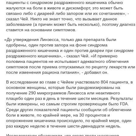
пациенты с синдромом раздраженного кишечника обычно
жалуются на боли в животе и дискомфорт, это может быть
связано либо с диареей либо запором или их сочетанием», -
сказал Чей. Никто не знает точно, что вызывает данное
заболевание (а причин может быть несколько), поэтому диагноз
ставится на основании симптомов.
«
До утверждения Линзесса, только два препарата были
одобрены, один против запора на фоне синдрома
раздраженного кишечника и один против диареи при синдроме
раздраженного кишечника», - сказал Чей. «И примерно
половина пациентов не испытывают адекватного облегчения
симптомов после приема отпускаемых по рецепту лекарств или
после изменения рациона питания», - добавил он.
В исследовании во главе с Чейем участвовало 804 пациента, в
основном женщины, которые были рандомизированы на
получение 290 микрограммов Линзесса или неактивного
плацебо один раз в день в течение шести месяцев. Результаты
были измерены, но самым строгим проверяющим было
.
FDA
Среди других показателей пациенты сообщили об облегчении
боли в животе, по крайней мере, на 30 процентов и
опорожнение кишечника происходило, по крайней мере, один
раз каждую неделю в течение шести-двенадцати недель.
Исследователи обнаружили, что около трети участников,