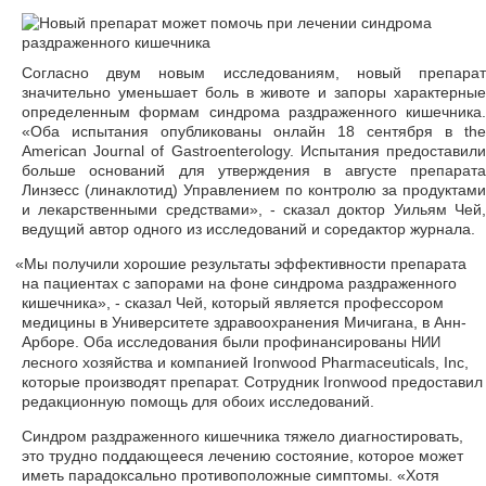
Согласно двум новым исследованиям, новый препарат
значительно уменьшает боль в животе и запоры характерные
определенным формам синдрома раздраженного кишечника.
«Оба испытания опубликованы онлайн 18 сентября в the
American Journal of Gastroenterology. Испытания предоставили
больше оснований для утверждения в августе препарата
Линзесс (линаклотид) Управлением по контролю за продуктами
и лекарственными средствами», - сказал доктор Уильям Чей,
ведущий автор одного из исследований и соредактор журнала.
«
Мы получили хорошие результаты эффективности препарата
на пациентах с запорами на фоне синдрома раздраженного
кишечника», - сказал Чей, который является профессором
медицины в Университете здравоохранения Мичигана, в Анн-
Арборе. Оба исследования были профинансированы
НИИ
лесного хозяйства и компанией Ironwood Pharmaceuticals, Inc,
которые производят препарат. Сотрудник Ironwood предоставил
редакционную помощь для обоих исследований.
Синдром раздраженного кишечника тяжело диагностировать,
это трудно поддающееся лечению состояние, которое может
иметь парадоксально противоположные симптомы. «Хотя