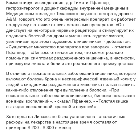
Комментируя исследование, д-р Тимоти Пфаннер,
гастроэнтеролог и доцент кафедры внутренней медицины в
Медицинском колледже Техасского научного центра здоровья
&
A
M, говорит, что это очень интересный препарат, он работает
по-другому в отличие от всех остальных препаратов. «Он
действует на некоторые нервные рецепторы и стимулирует их
подавлять болевой синдром и уменьшать вздутие живота,
увеличивая при этом подвижность кишечника», - добавил он.
«Существует множество препаратов при запорах», - отметил
Пфаннер, - «Линзесс отличается тем, что может реально
помочь при симптомах раздраженного кишечника, в частности,
при вздутии живота и боли и это реальное его преимущество».
В отличие от воспалительных заболеваний кишечника, которые
включают болезнь Крона и неспецифический язвенный колит, у
людей с синдромом раздраженного кишечника нельзя выявить
какие-либо отклонения при выполнении биопсии. «При
воспалительных заболеваниях кишечника, биопсия показывает
все виды воспалений», - сказал Пфаннер, - «Толстая кишка
выглядит воспаленной, красной и опухшей».
Хотя цена на Линзесс не была установлена , аналогичные
расходы на лекарства в настоящее время составляют
примерно $ 200 - $ 300 в месяц.