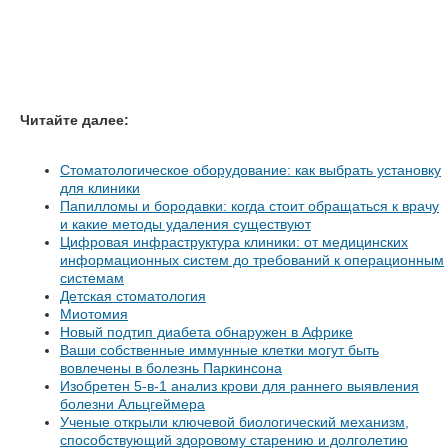
Читайте далее:
Стоматологическое оборудование: как выбрать установку
для клиники
Папилломы и бородавки: когда стоит обращаться к врачу
и какие методы удаления существуют
Цифровая инфраструктура клиники: от медицинских
информационных систем до требований к операционным
системам
Детская стоматология
Миотомия
Новый подтип диабета обнаружен в Африке
Ваши собственные иммунные клетки могут быть
вовлечены в болезнь Паркинсона
Изобретен 5-в-1 анализ крови для раннего выявления
болезни Альцгеймера
Ученые открыли ключевой биологический механизм,
способствующий здоровому старению и долголетию