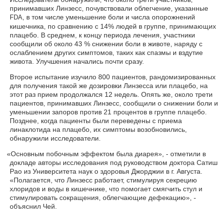
принимавших Линзесс, почувствовали облегчение, указанные
, в том числе уменьшение боли и числа опорожнений
FDA
кишечника, по сравнению с 14% людей в группе, принимающих
плацебо. В среднем, к концу периода лечения, участники
сообщили об около 43 % снижении боли в животе, наряду с
ослаблением других симптомов, таких как спазмы и вздутие
живота. Улучшения начались почти сразу.
Второе испытание изучило 800 пациентов, рандомизированных
для получения такой же дозировки Линзесса или плацебо, на
этот раз прием продолжался 12 недель. Опять же, около трети
пациентов, принимавших Линзесс, сообщили о снижении боли и
уменьшении запоров против 21 процентов в группе плацебо.
Позднее, когда пациенты были переведены с приема
линаклотида на плацебо, их симптомы возобновились,
обнаружили исследователи.
«
Основным побочным эффектом была диарея», - отметили в
докладе авторы исследования под руководством доктора Сатиш
Рао из Университета наук о здоровья Джорджии в г. Августа.
«Полагается, что Линзесс работает, стимулируя секрецию
хлоридов и воды в кишечнике, что помогает смягчить стул и
стимулировать сокращения, облегчающие дефекацию», -
объяснил Чей.