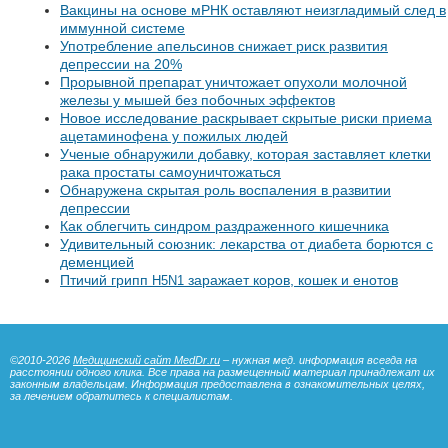
Вакцины на основе мРНК оставляют неизгладимый след в
иммунной системе
Употребление апельсинов снижает риск развития
депрессии на 20%
Прорывной препарат уничтожает опухоли молочной
железы у мышей без побочных эффектов
Новое исследование раскрывает скрытые риски приема
ацетаминофена у пожилых людей
Ученые обнаружили добавку, которая заставляет клетки
рака простаты самоуничтожаться
Обнаружена скрытая роль воспаления в развитии
депрессии
Как облегчить синдром раздраженного кишечника
Удивительный союзник: лекарства от диабета борются с
деменцией
Птичий грипп
заражает коров, кошек и енотов
H5N1
©2010-2026
Медицинский сайт MedDr.ru
– нужная мед. информация всегда на
расстоянии одного клика. Все права на размещенный материал принадлежат их
законным владельцам. Информация предоставлена в ознакомительных целях,
за лечением обратитесь к специалистам.