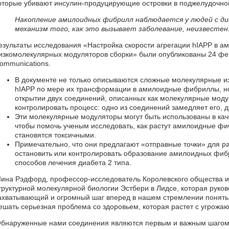
оторые убивают инсулин-продуцирующие островки в поджелудочно
Накопление амилоидных фибрилл наблюдается у людей с д
механизм того, как это вызывает заболевание, неизвестен
езультаты исследования «Настройка скорости агрегации hIAPP в а
изкомолекулярных модуляторов сборки» были опубликованы 24 фев
ommunications.
В документе не только описываются сложные молекулярные 
hIAPP по мере их трансформации в амилоидные фибриллы, н
открытии двух соединений, описанных как молекулярные моду
контролировать процесс: одно из соединений замедляет его, д
Эти молекулярные модуляторы могут быть использованы в кач
чтобы помочь ученым исследовать, как растут амилоидные фи
становятся токсичными.
Примечательно, что они предлагают «отправные точки» для ра
остановить или контролировать образование амилоидных фибр
способов лечения диабета 2 типа.
ина Рэдфорд, профессор-исследователь Королевского общества и
труктурной молекулярной биологии Эстбери в Лидсе, которая руко
ахватывающий и огромный шаг вперед в нашем стремлении понять
ешать серьезная проблема со здоровьем, которая растет с угрожа
бнаруженные нами соединения являются первым и важным шагом 