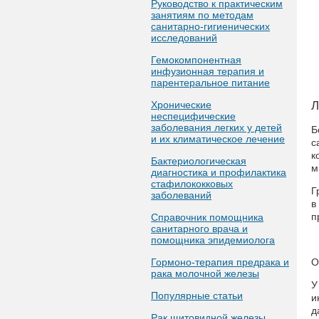
Руководство к практическим
занятиям по методам
санитарно-гигиенических
исследований
Гемокомпонентная
инфузионная терапия и
парентеральное питание
Хронические
Л
неспецифические
заболевания легких у детей
Б
и их климатическое лечение
с
к
Бактериологическая
м
диагностика и профилактика
стафилококковых
Г
заболеваний
в
п
Справочник помощника
санитарного врача и
помощника эпидемиолога
Гормоно-терапия предрака и
О
рака молочной железы
У
Популярные статьи
и
д
Рак щитовидной железы