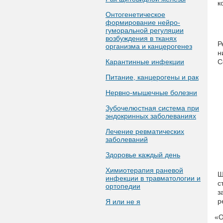
к
Онтогенетическое
формирование нейро-
гуморальной регуляции
возбуждения в тканях
Р
организма и канцерогенез
н
Карантинные инфекции
C
Питание, канцерогены и рак
Нервно-мышечные болезни
Зубочелюстная система при
эндокринных заболеваниях
Лечение ревматических
заболеваний
Здоровье каждый день
Химиотерапия раневой
Ш
инфекции в травматологии и
с
ортопедии
з
р
Я или не я
«
О