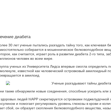
ечение диабета
олее 30 лет ученые пытались разгадать тайну того, как ключевая 
амостоятельно собирается в мошенническое белковоподобное веще
оторое, как считается, играет роль в развитии диабета 2-го типа, з
иллионов человек во всем мире.
руппа ученых из Университета Лидса впервые смогла определить 
 молекуле, известной как человеческий островковый амилоидный по
ревращается в амилоид.
ни также обнаружили новые соединения, способные ускорить или з
 здоровых людей hIAPP секретируется островками поджелудочной 
нсулином и помогает регулировать уровень глюкозы в крови и коли
ает сбой, он образует скопления белковоподобного вещества, н