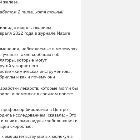
й железе.
иабетом 2 типа, хотя точный
.
милоид с использованием
раля 2022 года в журнале Nature
изменения, наблюдаемые в молекулах
о ученые также сообщают об
ляторы, которые могут
ругой ускоряет его.
естве «химических инструментов»,
бриллы и как и почему они
зработки лекарств, которые могли бы
илл, и помогают в срочном поиске
 профессор биофизики в Центре
водила исследованием, сказала: «Это
 и лечить амилоидные заболевания и
ющей скоростью.
к вмешательству малых молекул в