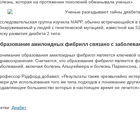
олезнь, которая на протяжении поколений обманывала ученых».
сследовательская группа изучила hIAPP, обычно встречающийся в п
бнаруживаемый у людей с генетической мутацией, известной как
S
иску развития диабета 2 типа.
бразование амилоидных фибрилл связано с заболева
онимание образования амилоидных фибрилл является ключевой об
дравоохранения. Считается, что образование фибрилл является ф
аболеваний, включая болезнь Альцгеймера и болезнь Паркинсона, а
рофессор Рэдфорд добавил: «Результаты также чрезвычайно интер
вери для использования того же типа подходов к пониманию други
одавляющее большинство которых в настоящее время не лечится»
етки:
Диабет