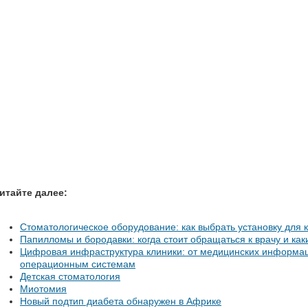
итайте далее:
Стоматологическое оборудование: как выбрать установку для 
Папилломы и бородавки: когда стоит обращаться к врачу и ка
Цифровая инфраструктура клиники: от медицинских информац
операционным системам
Детская стоматология
Миотомия
Новый подтип диабета обнаружен в Африке