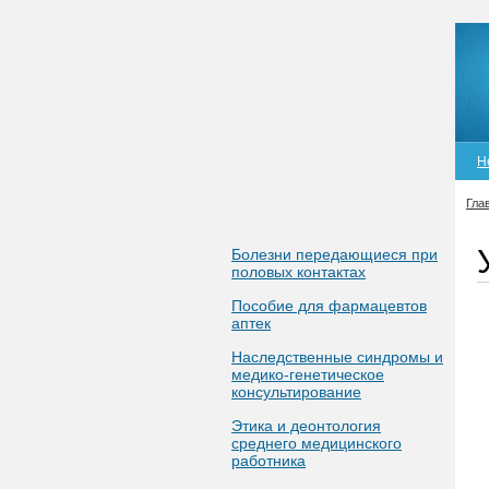
Н
Гла
Болезни передающиеся при
половых контактах
Пособие для фармацевтов
аптек
Наследственные синдромы и
медико-генетическое
консультирование
Этика и деонтология
среднего медицинского
работника