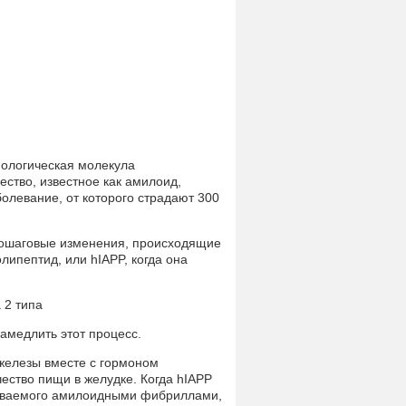
биологическая молекула
ство, известное как амилоид,
аболевание, от которого страдают 300
пошаговые изменения, происходящие
липептид, или hIAPP, когда она
амедлить этот процесс.
железы вместе с гормоном
чество пищи в желудке. Когда hIAPP
азываемого амилоидными фибриллами,