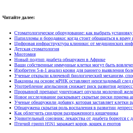
Читайте далее:
Стоматологическое оборудование: как выбрать установку
Папилломы и бородавки: когда стоит обращаться к врачу
Цифровая инфраструктура клиники: от медицинских инф
Детская стоматология
Миотомия
Новый подтип диабета обнаружен в Африке
Ваши собственные иммунные клетки могут быть вовлече
Изобретен 5-в-1 анализ крови для раннего выявления бо
Ученые открыли ключевой биологический механизм, спо
Вакцины на основе мРНК оставляют неизгладимый след 
Употребление апельсинов снижает риск развития депрес
Прорывной препарат уничтожает опухоли молочной жел
Новое исследование раскрывает скрытые риски приема 
Ученые обнаружили добавку, которая заставляет клетки 
Обнаружена скрытая роль воспаления в развитии депрес
Как облегчить синдром раздраженного кишечника
Удивительный союзник: лекарства от диабета борются с 
Птичий грипп
заражает коров, кошек и енотов
H5N1