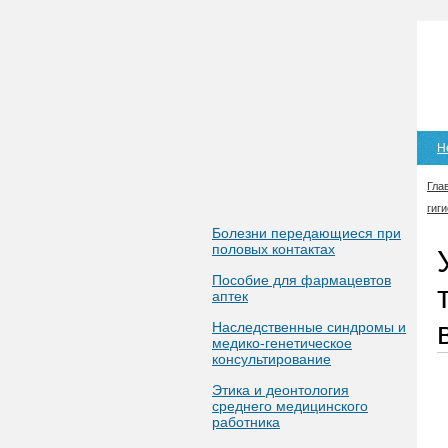
Н
Гла
гиг
Болезни передающиеся при
половых контактах
Пособие для фармацевтов
аптек
Наследственные синдромы и
медико-генетическое
консультирование
Этика и деонтология
среднего медицинского
работника