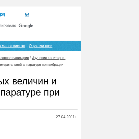
Главная
Карта сайта
RSS
в-массажистов
Опухоли шеи
енная санитария
/
Изучение санитарно-
змерительной аппаратуре при вибрации
ых величин и
ппаратуре при
27.04.2011г.