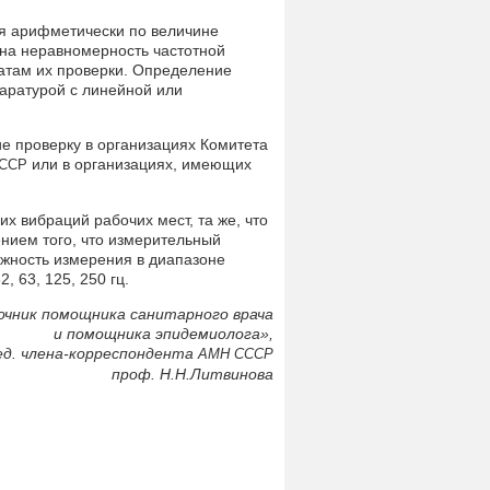
ся арифметически по величине
 на неравномерность частотной
татам их проверки. Определение
аратурой с линейной или
 проверку в организациях Комитета
или в организациях, имеющих
ССР
 вибраций рабочих мест, та же, что
нием того, что измерительный
ожность измерения в диапазоне
, 63, 125, 250 гц.
очник помощника санитарного врача
и помощника эпидемиолога»,
ед. члена-корреспондента
АМН
СССР
проф. Н.Н.Литвинова