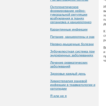
И
Онтогенетическое
формирование нейро-
в
гуморальной регуляции
х
возбуждения в тканях
п
организма и канцерогенез
д
Карантинные инфекции
К
с
Питание, канцерогены и рак
р
Нервно-мышечные болезни
В
Зубочелюстная система при
и
эндокринных заболеваниях
п
ч
Лечение ревматических
заболеваний
Здоровье каждый день
Химиотерапия раневой
инфекции в травматологии и
ортопедии
Я или не я