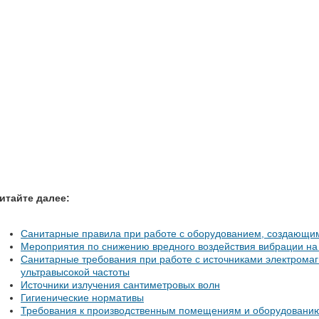
итайте далее:
Санитарные правила при работе с оборудованием, создающи
Мероприятия по снижению вредного воздействия вибрации на
Санитарные требования при работе с источниками электромаг
ультравысокой частоты
Источники излучения сантиметровых волн
Гигиенические нормативы
Требования к производственным помещениям и оборудовани