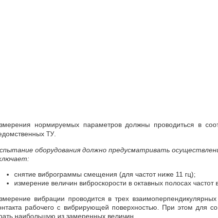
змерения нормируемых параметров должны проводиться в соо
едомственных
.
ТУ
спытание оборудования должно предусматривать осуществлен
ключает:
снятие виброграммы смещения (для частот ниже 11 гц);
измерение величин виброскорости в октавных полосах частот в
змерение вибрации проводится в трех взаимоперпендикулярных
онтакта рабочего с вибрирующей поверхностью. При этом для с
рать наибольшую из замеренных величин.