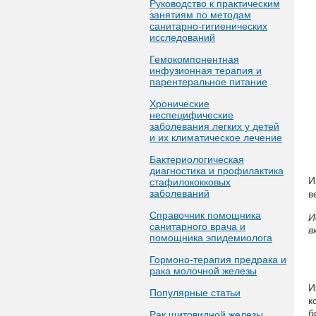
Руководство к практическим
занятиям по методам
санитарно-гигиенических
исследований
Гемокомпонентная
инфузионная терапия и
парентеральное питание
Хронические
неспецифические
заболевания легких у детей
и их климатическое лечение
Бактериологическая
диагностика и профилактика
И
стафилококковых
заболеваний
в
Справочник помощника
И
санитарного врача и
в
помощника эпидемиолога
Гормоно-терапия предрака и
рака молочной железы
И
Популярные статьи
к
б
Рак щитовидной железы