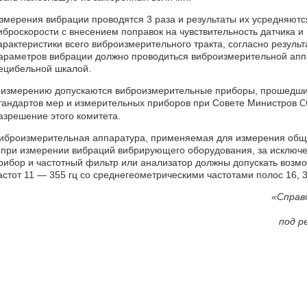
змерения вибрации проводятся 3 раза и результаты их усредняют
иброскорости с внесением поправок на чувствительность датчика и
арактеристики всего виброизмерительного тракта, согласно резуль
араметров вибрации должно проводиться виброизмерительной апп
ецибельной шкалой.
 измерению допускаются виброизмерительные приборы, прошедшие
тандартов мер и измерительных приборов при Совете Министров
С
азрешение этого комитета.
иброизмерительная аппаратура, применяемая для измерения общих
 при измерении вибраций вибрирующего оборудования, за исключе
рибор и частотный фильтр или анализатор должны допускать возм
астот 11 — 355 гц со среднегеометрическими частотами полос 16, 32
«Справ
под р