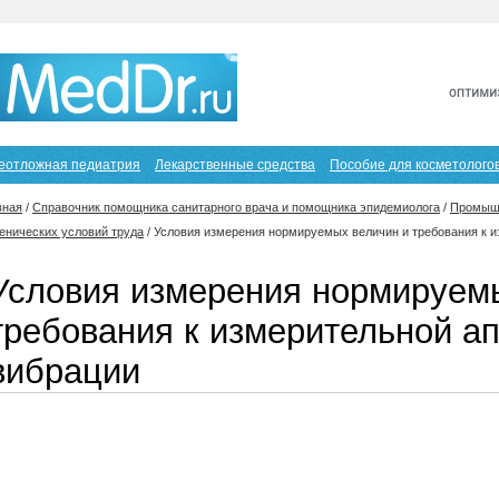
еотложная педиатрия
Лекарственные средства
Пособие для косметолого
вная
/
Справочник помощника санитарного врача и помощника эпидемиолога
/
Промышл
иенических условий труда
/
Условия измерения нормируемых величин и требования к и
Условия измерения нормируем
требования к измерительной а
вибрации