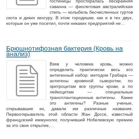
гостиницы простиралась бескрайняя
саванна — фиолетовая австралийская
степь — колыбель бесчисленных гуртов
скота и диких кенгуру. В этом городишке, как и в тех двух,
которые он уже посетил, почти никаких предприятий не…
Брюшнотифозная бактерия (Кровь на
анализ)
Взяв у человека кровь, можно
определить практически весь его
антигенный набор: методом Грабара —
антигены кровяной сыворотки, по
эритроцитам все группы крови, а по
лейкоцитам — специальные
трансплантационные антигены. Какие
это антигены? Разные ученые,
открывавшие их, давали им различные названия.
Первооткрыватель этой области Жан Доссе, известный
французский иммунолог, получивший Нобелевскую премию
за это свое открытие,…