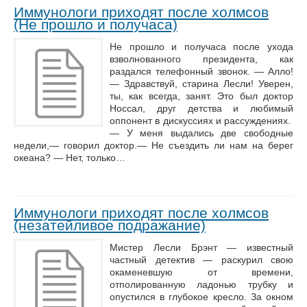
Иммунологи приходят после холмсов
(Не прошло и получаса)
Не прошло и получаса после ухода
взволнованного президента, как
раздался телефонный звонок. — Алло!
— Здравствуй, старина Лесли! Уверен,
ты, как всегда, занят. Это был доктор
Носсал, друг детства и любимый
оппонент в дискуссиях и рассуждениях.
— У меня выдались две свободные
недели,— говорил доктор.— Не съездить ли нам на берег
океана? — Нет, только…
Иммунологи приходят после холмсов
(незатейливое подражание)
Мистер Лесли Брэнт — известный
частный детектив — раскурил свою
окаменевшую от времени,
отполированную ладонью трубку и
опустился в глубокое кресло. За окном