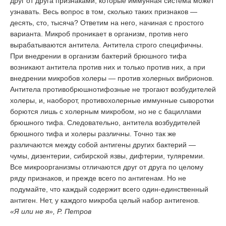
друг от друга признаками, которые иммунная система может
узнавать. Весь вопрос в том, сколько таких признаков —
десять, сто, тысяча? Ответим на него, начиная с простого
варианта. Микроб проникает в организм, против него
вырабатываются антитела. Антитела строго специфичны.
При внедрении в организм бактерий брюшного тифа
возникают антитела против них и только против них, а при
внедрении микробов холеры — против холерных вибрионов.
Антитела противобрюшнотифозные не трогают возбудителей
холеры, и, наоборот, противохолерные иммунные сыворотки
борются лишь с холерным микробом, но не с бациллами
брюшного тифа. Следовательно, антитела возбудителей
брюшного тифа и холеры различны. Точно так же
различаются между собой антигены других бактерий —
чумы, дизентерии, сибирской язвы, дифтерии, туляремии.
Все микроорганизмы отличаются друг от друга по целому
ряду признаков, и прежде всего по антигенам. Но не
подумайте, что каждый содержит всего один-единственный
антиген. Нет, у каждого микроба целый набор антигенов.
«Я или не я», Р. Петров