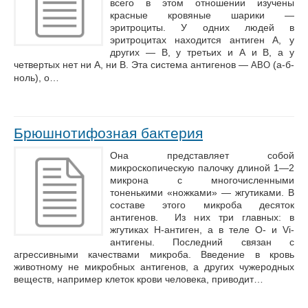
всего в этом отношении изучены
красные кровяные шарики —
эритроциты. У одних людей в
эритроцитах находится антиген А, у
других — В, у третьих и А и В, а у
четвертых нет ни А, ни В. Эта система антигенов —
(а-б-
АВО
ноль), о…
Брюшнотифозная бактерия
Она представляет собой
микроскопическую палочку длиной 1—2
микрона с многочисленными
тоненькими «ножками» — жгутиками. В
составе этого микроба десяток
антигенов. Из них три главных: в
жгутиках Н-антиген, а в теле О- и Vi-
антигены. Последний связан с
агрессивными качествами микроба. Введение в кровь
животному не микробных антигенов, а других чужеродных
веществ, например клеток крови человека, приводит…