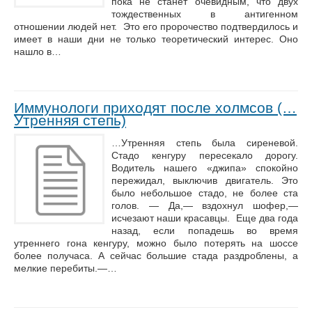
пока не станет очевидным, что двух
тождественных в антигенном
отношении людей нет. Это его пророчество подтвердилось и
имеет в наши дни не только теоретический интерес. Оно
нашло в…
Иммунологи приходят после холмсов (…
Утренняя степь)
…Утренняя степь была сиреневой.
Стадо кенгуру пересекало дорогу.
Водитель нашего «джипа» спокойно
пережидал, выключив двигатель. Это
было небольшое стадо, не более ста
голов. — Да,— вздохнул шофер,—
исчезают наши красавцы. Еще два года
назад, если попадешь во время
утреннего гона кенгуру, можно было потерять на шоссе
более получаса. А сейчас большие стада раздроблены, а
мелкие перебиты.—…