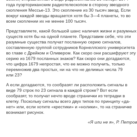
года пуэрториканским радиотелескопом в сторону звездного
скопления Мессье-13. Это скопление из 30 тысяч звезд. Если
вокруг каждой звезды вращается хотя бы 3—4 планеты, то во
всем скоплении их не менее 100 тысяч.
Представляете, какой большой шанс наличия жизни и разумных
существ хотя бы на одной планете. Представим себе, что эти
разумные существа получат посланную серию сигналов,
составленную группой сотрудников Корнеллского университета
во главе с Дрейком и Оливером. Как скоро они расшифруют эту
серию из 1679 посланных знаков? Как скоро они догадаются,
что цифра 1679 непростая, что ее можно получить, только
перемножив два простых, ни на что не делимых числа 79
или 23?
А если догадаются, то сообразят ли расположить сигналы в
виде 79 строк по 23 сигнала в каждой строке? Вот если
сообразят, то получат нечто вроде странички из тетрадки в
клетку. Поскольку сигналы всего двух типов по принципу «да-
нет» или, если хотите «крестики» и «нолики», то на страничке
возникает рисунок.
«
Я или не я», Р. Петров