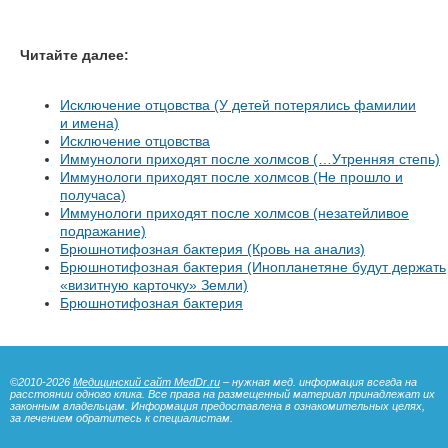
Читайте далее:
Исключение отцовства (У детей потерялись фамилии
и имена)
Исключение отцовства
Иммунологи приходят после холмсов (…Утренняя степь)
Иммунологи приходят после холмсов (Не прошло и
получаса)
Иммунологи приходят после холмсов (незатейливое
подражание)
Брюшнотифозная бактерия (Кровь на анализ)
Брюшнотифозная бактерия (Инопланетяне будут держать
«визитную карточку» Земли)
Брюшнотифозная бактерия
©2010-2026
Медицинский сайт MedDr.ru
– нужная мед. информация всегда на
расстоянии одного клика. Все права на размещенный материал принадлежат их
законным владельцам. Информация предоставлена в ознакомительных целях,
за лечением обратитесь к специалистам.