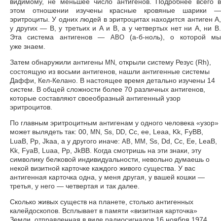
видимому, не меньшее число антигенов. Подробнее всего в
этом отношении изучены красные кровяные шарики —
эритроциты. У одних людей в эритроцитах находится антиген А,
у других — В, у третьих и А и В, а у четвертых нет ни А, ни В.
Эта система антигенов —
(а-б-ноль), о которой мы
АВО
уже знаем.
Затем обнаружили антигены
, открыли систему Резус (Rh),
MN
состоящую из восьми антигенов, нашли антигенные системы
Даффи, Кел-Келано. В настоящее время детально изучены 14
систем. В общей сложности более 70 различных антигенов,
которые составляют своеобразный антигенный узор
эритроцитов.
По главным эритроцитным антигенам у одного человека «узор»
может вылядеть так: 00,
, Ss,
, Сс, ее, Leaa, Kk, FyBB,
MN
DD
LuaB, Pp, Jkaa, а у другого иначе:
,
, Ss, Dd, Сс, Ее, LeaB,
АВ
MM
Kk, FyaB, Luaa, Pp, JkBB. Когда смотришь на эти знаки, эту
символику белковой индивидуальности, невольно думаешь о
некой визитной карточке каждого живого существа. У вас
антигенная карточка одна, у меня другая, у вашей кошки —
третья, у него — четвертая и так далее.
Сколько живых существ на планете, столько антигенных
калейдоскопов. Всплывает в памяти «визитная карточка»
Земли, отправленная в виде радиосигналов 16 ноября 1974