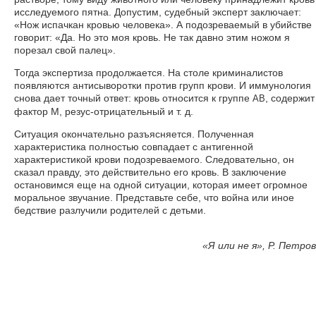
исследуемого пятна. Допустим, судебный эксперт заключает:
«Нож испачкан кровью человека». А подозреваемый в убийстве
говорит: «Да. Но это моя кровь. Не так давно этим ножом я
порезал свой палец».
Тогда экспертиза продолжается. На столе криминалистов
появляются антисыворотки против групп крови. И иммунология
снова дает точный ответ: кровь относится к группе
, содержит
АВ
фактор М, резус-отрицательный и т. д.
Ситуация окончательно разъясняется. Полученная
характеристика полностью совпадает с антигенной
характеристикой крови подозреваемого. Следовательно, он
сказал правду, это действительно его кровь. В заключение
остановимся еще на одной ситуации, которая имеет огромное
моральное звучание. Представьте себе, что война или иное
бедствие разлучили родителей с детьми.
«
Я или не я», Р. Петров