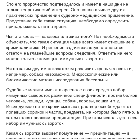
Это его пророчество подтвердилось и имеет в наши дни не
только теоретический интерес. Оно нашло в числе других
практических применений судебно-медицинское применение.
Представьте себе такую ситуацию: необходимо определить
принадлежность пятна крови.
Чья эта кровь — человека или животного? Нет необходимости
объяснять, что такая ситуация чаще всего имеет отношение к
криминалистике. И решение задачи зачастую становится
ответом на главнейшие вопросы следствия. Ответить на него
можно только с помощью иммунных сывороток.
Ни по каким другим показателям различить кровь человека и,
например, собаки невозможно. Микроскопические или
биохимические методы исследования бессильны.
Судебные медики имеют в арсенале своих средств набор
иммунных сывороток различной специфичности: против белков
человека, лошади, курицы, собаки, коровы, кошки и т. д.
Исследуемое пятно крови смывают, раствор освобождают от
попавших соринок и частиц предмета, на котором было пятно, а
затем ставят реакции преципитации. При этом используют весь
набор иммунных сывороток.
Какая сыворотка вызовет помутнение — преципитацию — в
растворе, тому виду животного или человеку принадлежит кровь