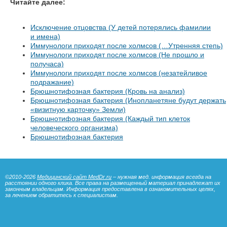
Читайте далее:
Исключение отцовства (У детей потерялись фамилии
и имена)
Иммунологи приходят после холмсов (…Утренняя степь)
Иммунологи приходят после холмсов (Не прошло и
получаса)
Иммунологи приходят после холмсов (незатейливое
подражание)
Брюшнотифозная бактерия (Кровь на анализ)
Брюшнотифозная бактерия (Инопланетяне будут держать
«визитную карточку» Земли)
Брюшнотифозная бактерия (Каждый тип клеток
человеческого организма)
Брюшнотифозная бактерия
©2010-2026
Медицинский сайт MedDr.ru
– нужная мед. информация всегда на
расстоянии одного клика. Все права на размещенный материал принадлежат их
законным владельцам. Информация предоставлена в ознакомительных целях,
за лечением обратитесь к специалистам.