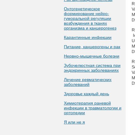
R
Онтогенетическое
V
формирование нейро-
M
гуморальной регуляции
D
возбуждения в тканях
организма и канцерогенез
R
I
Карантинные инфекции
U
M
Питание, канцерогены и рак
D
Нервно-мышечные болезни
R
Зубочелюстная система при
S
эндокринных заболеваниях
V
M
Лечение ревматических
D
заболеваний
Здоровье каждый день
Химиотерапия раневой
инфекции в травматологии и
ортопедии
Я или не я