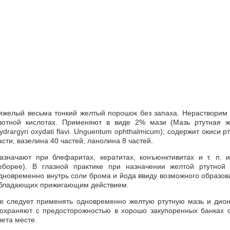
яжелый весьма тонкий желтый порошок без запаха. Нерастворим в
зотной кислотах. Применяют в виде 2% мази (Мазь ртутная 
ydrargyri oxydati flavi. Unguentum ophthalmicum); содержит окиси 
асти, вазелина 40 частей, ланолина 8 частей.
азначают при блефаритах, кератитах, конъюнктивитах и т. п. 
еборее). В глазной практике при назначении желтой ртутной
дновременно внутрь соли брома и йода ввиду возможного образова
бладающих прижигающим действием.
е следует применять одновременно желтую ртутную мазь и дион
охраняют с предосторожностью в хорошо закупоренных банках 
вета месте.