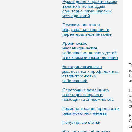
Руководство к практическим
занятиям по методам
санитарно-гигиенических
исследований
Гемокомпонентная
инфузионная терапия и
парентеральное питание
Хронические
неспецифические
заболевания легких у детей
и их климатическое лечение
Т
Бактериологическая
а
диагностика и профилактика
H
стафилококковых
заболеваний
ч
Справочник помощника
Н
санитарного врача и
с
помощника эпидемиолога
о
о
Гормоно-терапия предрака и
рака молочной железы
Н
С
Популярные статьи
с
Рак щитовидной железы