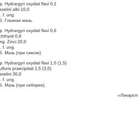
p. Hydrargyri oxydati flavi 0,1
aselini albi 10,0
. f. ung.
. Глазная мазь.
S
p. Hydrargyri oxydati flavi 0,6
chthyoli 0,8
ng. Zinci 20,0
. f. ung.
. Мазь (при сикозе).
S
p. Hydrargyri oxydati flavi 1,0 (1,5)
ulfuris praecipitati 1,5 (3,0)
aselini 30,0
. f. ung.
. Мазь (при себорее).
S
«
Лекарст