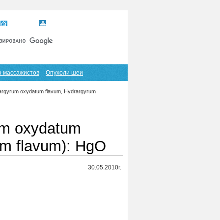
Главная
Карта сайта
RSS
в-массажистов
Опухоли шеи
argyrum oxydatum flavum, Hydrargyrum
um oxydatum
um flavum): HgO
30.05.2010г.