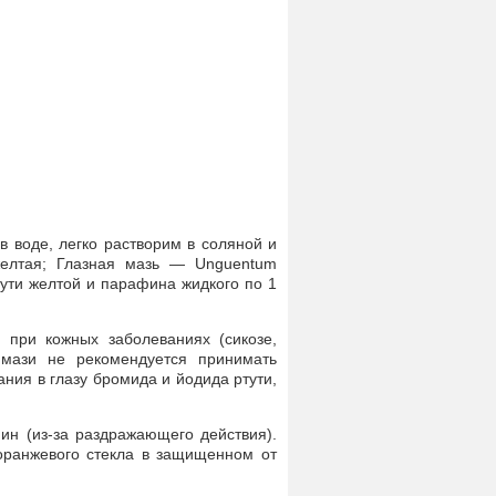
 воде, легко растворим в соляной и
желтая; Глазная мазь — Unguentum
ртути желтой и парафина жидкого по 1
и при кожных заболеваниях (сикозе,
 мази не рекомендуется принимать
ния в глазу бромида и йодида ртути,
ин (из-зa раздражающего действия).
оранжевого стекла в защищенном от