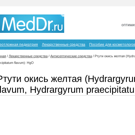
еотложная педиатрия
Лекарственные средства
Пособие для косметолого
вная
/
Лекарственные средства
/
Антисептические средства
/
Ртути окись желтая (Hydr
cipitatum flavum): HgO
Ртути окись желтая (Hydrargyr
flavum, Hydrargyrum praecipitat