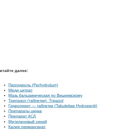
итайте далее:
Пергидроль (Perhydrolum)
Меди цитрат
Мазь бальзамическая по Вишневскому
Трипазол (таблетки). Tripazol
Гидроперит — таблетки (Tabulettae Hydroperiti)
Препараты цинка
Препарат
АСД
Метиленовый синий
Калия перманганат