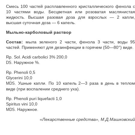
Смесь 100 частей расплавленного кристаллического фенола с
10 частями воды. Бесцветная или розоватая маслянистая
жидкость. Высшая разовая доза для взрослых — 2 капли,
высшая суточная доза — 6 капель.
Мыльно-карболовый раствор
Состав:
мыла зеленого 2 части, фенола 3 части, воды 95
частей. Применяют для дезинфекции в горячем (50—80°) виде.
Rp. Sol. Acidi carbolici 3% 200,0
. Наружное %.
DS
Rp. Phenoli 0,5
Glycerini 10,0
. Ушные капли. По 10 капель 2—3 раза в день в теплом
MDS
виде (при воспалении среднего уха).
Rp. Phenoli puri liquefacti 1,0
Spiritus vini 10,0
. Наружное.
MDS
«
Лекарственные средства», М.Д.Машковский