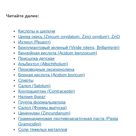
Читайте далее:
Кислоты и щелочи
Цинка окись (Zincum oxydatum. Zinci oxydum): ZnO
Ихтиол (Рецепт)
Бриллиантовый зеленый (Viride nitens, Brillantgriin)
Бензойная кислота (Acidum benzoicum)
Присыпка детская
Альбихтол (Albichtholum)
Производные оксихинолина
Борная кислота (Acidum boricum)
Спирты
Салол (Salolum)
Контрацептин (Contraceptin)
Натрия борат
Группа формальдегида
Салол (Формы выпуска)
Цинкундан (Zincundanum)
Грамицидиновая противозачаточная паста (Pasta
Gramicidini)
Соли тяжелых металлов