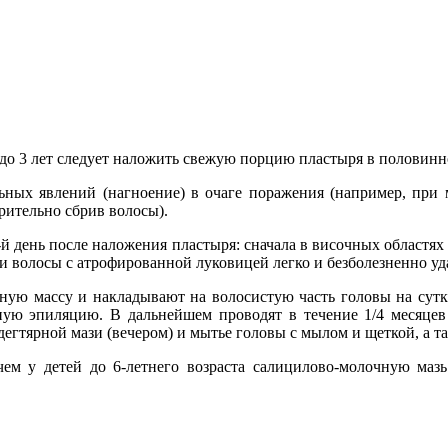
 до 3 лет следует наложить свежую порцию пластыря в половинн
льных явлений (нагноение) в очаге поражения (например, при
рительно сбрив волосы).
 день после наложения пластыря: сначала в височных областях 
и волосы с атрофированной луковицей легко и безболезненно уд
ную массу и накладывают на волосистую часть головы на сут
чную эпиляцию. В дальнейшем проводят в течение 1/4 месяцев
егтярной мази (вечером) и мытье головы с мылом и щеткой, а 
ичем у детей до 6-летнего возраста салицилово-молочную маз