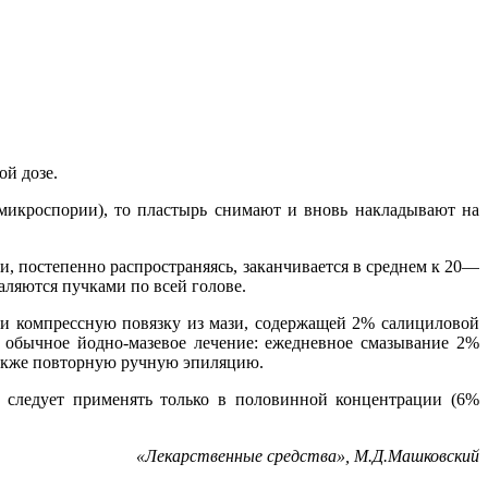
ой дозе.
 микроспории), то пластырь снимают и вновь накладывают на
и, постепенно распространяясь, заканчивается в среднем к 20—
аляются пучками по всей голове.
ки компрессную повязку из мази, содержащей 2% салициловой
 обычное йодно-мазевое лечение: ежедневное смазывание 2%
также повторную ручную эпиляцию.
ь следует применять только в половинной концентрации (6%
«
Лекарственные средства», М.Д.Машковский