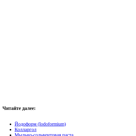
Читайте далее:
Йодоформ (Iodoformium)
Колларгол
Мыльно-сольвентовая паста