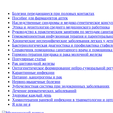
Болезни передающиеся при половых контактах
Пособие для фармацевтов аптек
Наследственные синдромы и медико-генетическое консу
Этика и деонтология среднего медицинского работника
Руководство к практическим занятиям по методам санит
Гемокомпонентная инфузионная терапия и парентерально
Хронические неспецифические заболевания легких у дете
Бактериологическая диагностика и профилактика стафил
Справочник помощника санитарного врача и помощника
Гормоно-терапия предрака и рака молочной железы
Популярные статьи
Рак щитовидной железы
Онтогенетическое формирование нейро-гуморальной регу
Карантинные инфекции
Питание, канцерогены и рак
Нервно-мышечные болезни
Зубочелюстная система при эндокринных заболеваниях
Лечение ревматических заболеваний
Здоровье каждый день
Химиотерапия раневой инфекции в травматологии и орт
Я или не я