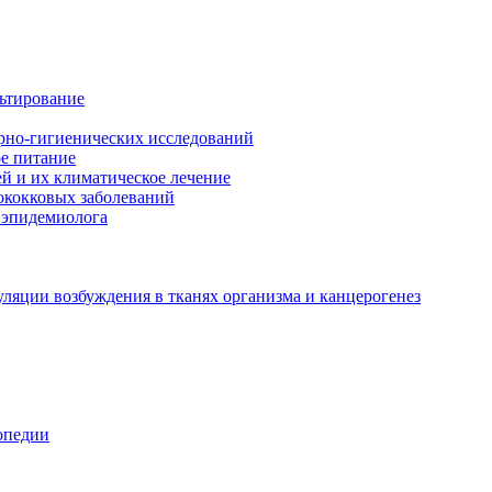
льтирование
арно-гигиенических исследований
е питание
й и их климатическое лечение
ококковых заболеваний
 эпидемиолога
ляции возбуждения в тканях организма и канцерогенез
опедии