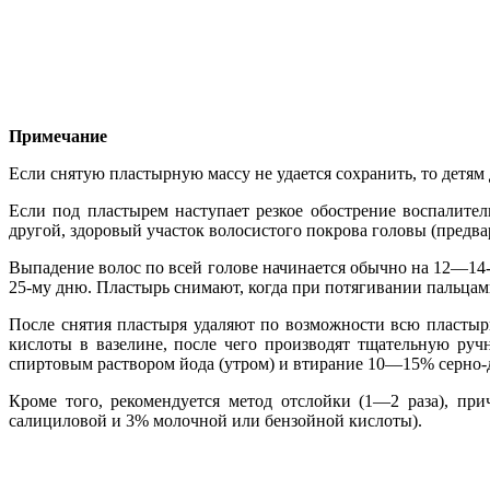
Примечание
Если снятую пластырную массу не удается сохранить, то детям
Если под пластырем наступает резкое обострение воспалите
другой, здоровый участок волосистого покрова головы (предва
Выпадение волос по всей голове начинается обычно на 12—14-й
25-му дню. Пластырь снимают, когда при потягивании пальцам
После снятия пластыря удаляют по возможности всю пластыр
кислоты в вазелине, после чего производят тщательную ру
спиртовым раствором йода (утром) и втирание 10—15% серно-д
Кроме того, рекомендуется метод отслойки (1—2 раза), пр
салициловой и 3% молочной или бензойной кислоты).