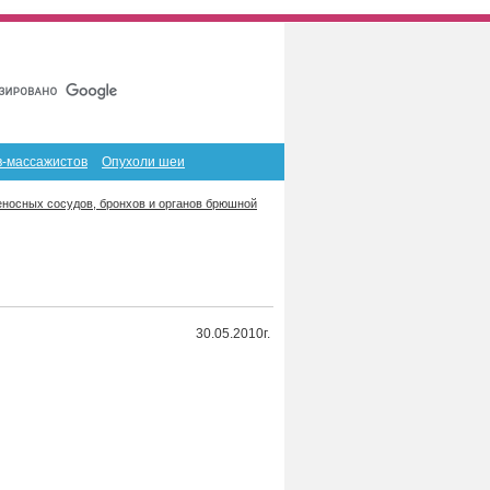
Главная
Карта сайта
RSS
в-массажистов
Опухоли шеи
носных сосудов, бронхов и органов брюшной
30.05.2010г.