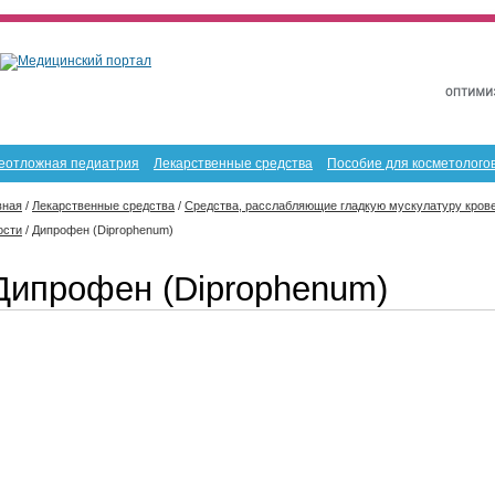
еотложная педиатрия
Лекарственные средства
Пособие для косметолого
вная
/
Лекарственные средства
/
Средства, расслабляющие гладкую мускулатуру крове
ости
/
Дипрофен (Diprophenum)
Дипрофен (Diprophenum)