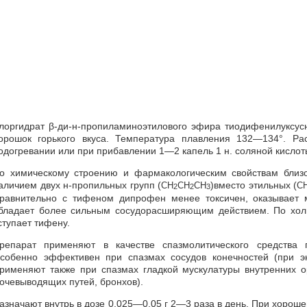
лоргидрат β-ди-н-пропиламиноэтилового эфира тиодифенилуксус
орошок горького вкуса. Температура плавления 132—134°. Ра
одогревании или при прибавлении 1—2 капель 1 н. соляной кислот
о химическому строению и фармакологическим свойствам близок
аличием двух н-пропильных групп (
)вместо этильных (
СН
СН
СН
С
2
2
3
равнительно с тифеном дипрофен менее токсичен, оказывает
бладает более сильным сосудорасширяющим действием. По хол
ступает тифену.
репарат применяют в качестве спазмолитического средства 
собенно эффективен при спазмах сосудов конечностей (при эн
рименяют также при спазмах гладкой мускулатуры внутренних о
очевыводящих путей, бронхов).
азначают внутрь в дозе 0,025—0,05 г 2—3 раза в день. При хорош