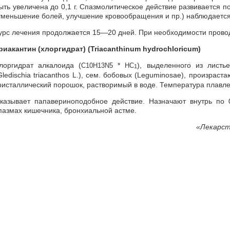
ыть увеличена до 0,1 г. Спазмолитическое действие развивается 
уменьшение болей, улучшение кровообращения и пр.) наблюдается
урс лечения продолжается 15—20 дней. При необходимости провод
риакантин (хлоргидрат) (Triacanthinum hydrochloricum)
лоргидрат алкалоида (
*
), выделенного из листь
C10H13N5
HC
1
Gledischia triacanthos L.), сем. бобовых (Leguminosae), произра
ристаллический порошок, растворимый в воде. Температура плавл
казывает папавериноподобное действие. Назначают внутрь по
пазмах кишечника, бронхиальной астме.
«
Лекарст