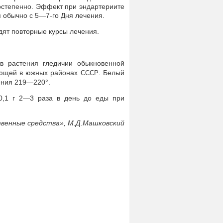
постепенно. Эффект при эндартериите
 обычно с 5—7-го Дня лечения.
ят повторные курсы лечения.
ев растения гледичии обыкновенной
стающей в южных районах
. Белый
СССР
ения 219—220°.
 0,1 г 2—3 раза в день до еды при
венные средства», М.Д.Машковский