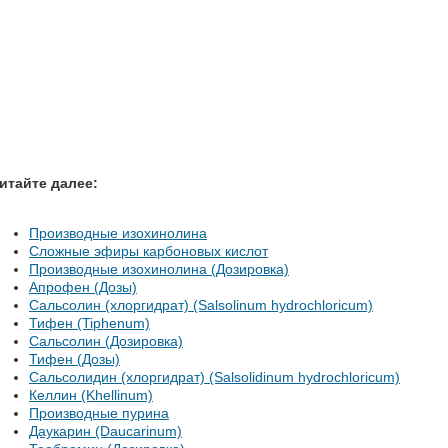
итайте далее:
Производные изохинолина
Сложные эфиры карбоновых кислот
Производные изохинолина (Дозировка)
Апрофен (Дозы)
Сальсолин (хлоргидрат) (Salsolinum hydrochloricum)
Тифен (Tiphenum)
Сальсолин (Дозировка)
Тифен (Дозы)
Сальсолидин (хлоргидрат) (Salsolidinum hydrochloricum)
Келлин (Khellinum)
Производные пурина
Даукарин (Daucarinum)