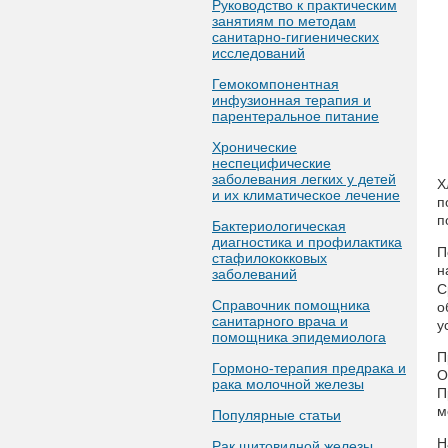
Руководство к практическим
занятиям по методам
санитарно-гигиенических
исследований
Гемокомпонентная
инфузионная терапия и
парентеральное питание
Хронические
неспецифические
заболевания легких у детей
Х
и их климатическое лечение
п
п
Бактериологическая
диагностика и профилактика
П
стафилококковых
н
заболеваний
С
Справочник помощника
о
санитарного врача и
у
помощника эпидемиолога
П
Гормоно-терапия предрака и
О
рака молочной железы
П
м
Популярные статьи
Н
Рак щитовидной железы