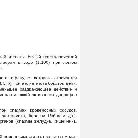
ной кислоты. Белый кристаллический
створим в воде (1:100) при легком
ы.
 к тифену, от которого отличается
) при атоме азота боковой цепи.
Н
СН
2
3
 меньшее раздражающее действие и
инолитической активности дипрофен
при спазмах кровеносных сосудов.
дартериите, болезни Рейно и др.).
рганов (спазмы желудка, кишечника,
ей переносимости разовая доза может