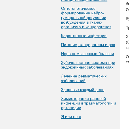
б
Онтогенетическое
(
формирование нейро-
гуморальной регуляции
К
возбуждения в тканях
организма и канцерогенез
Т
Карантинные инфекции
Х
(
Питание, канцерогены и рак
к
Нервно-мышечные болезни
О
с
Зубочелюстная система при
эндокринных заболеваниях
Лечение ревматических
заболеваний
Здоровье каждый день
Химиотерапия раневой
инфекции в травматологии и
ортопедии
Я или не я