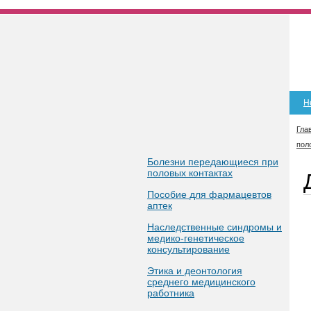
Н
Гла
пол
Болезни передающиеся при
половых контактах
Пособие для фармацевтов
аптек
Наследственные синдромы и
медико-генетическое
консультирование
Этика и деонтология
среднего медицинского
работника