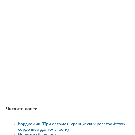
Читайте далее:
Кордиамин (При острых и хронических расстройствах
сердечной деятельности)
Ипразид (Лечение)