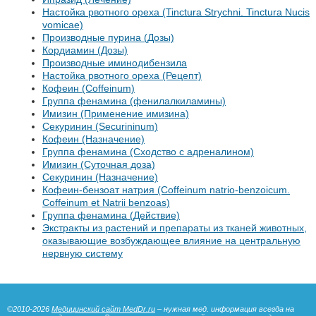
Настойка рвотного ореха (Tinctura Strychni. Tinctura Nucis
vomicae)
Производные пурина (Дозы)
Кордиамин (Дозы)
Производные иминодибензила
Настойка рвотного ореха (Рецепт)
Кофеин (Coffeinum)
Группа фенамина (фенилалкиламины)
Имизин (Применение имизина)
Секуринин (Securininum)
Кофеин (Назначение)
Группа фенамина (Сходство с адреналином)
Имизин (Суточная доза)
Секуринин (Назначение)
Кофеин-бензоат натрия (Coffeinum natrio-benzoicum.
Coffeinum et Natrii benzoas)
Группа фенамина (Действие)
Экстракты из растений и препараты из тканей животных,
оказывающие возбуждающее влияние на центральную
нервную систему
©2010-2026
Медицинский сайт MedDr.ru
– нужная мед. информация всегда на