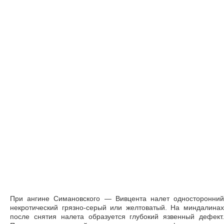
При ангине Симановского — Вивцента налет односторонний
некротический грязно-серый или желтоватый. На миндалинах
после снятия налета образуется глубокий язвенный дефект.