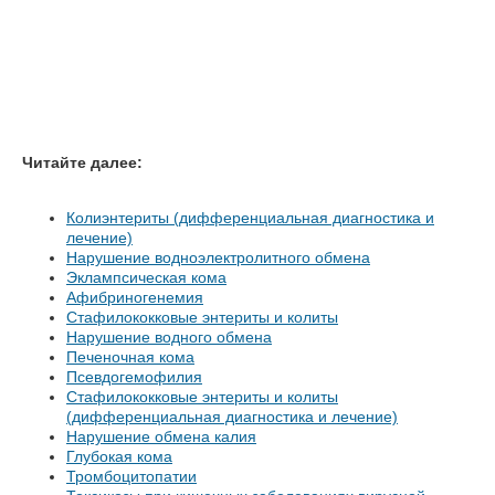
Читайте далее:
Колиэнтериты (дифференциальная диагностика и
лечение)
Нарушение водноэлектролитного обмена
Эклампсическая кома
Афибриногенемия
Стафилококковые энтериты и колиты
Нарушение водного обмена
Печеночная кома
Псевдогемофилия
Стафилококковые энтериты и колиты
(дифференциальная диагностика и лечение)
Нарушение обмена калия
Глубокая кома
Тромбоцитопатии