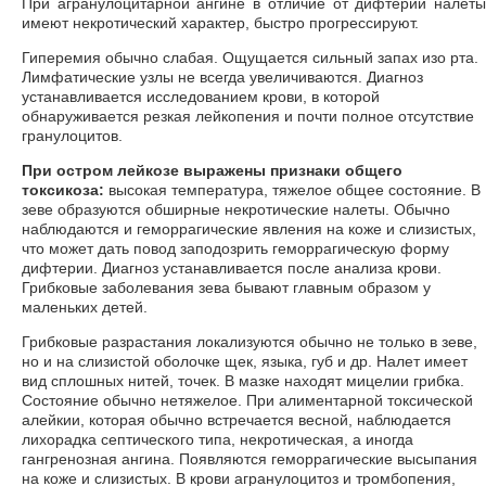
При агранулоцитарной ангине в отличие от дифтерии налеты
имеют некротический характер, быстро прогрессируют.
Гиперемия обычно слабая. Ощущается сильный запах изо рта.
Лимфатические узлы не всегда увеличиваются. Диагноз
устанавливается исследованием крови, в которой
обнаруживается резкая лейкопения и почти полное отсутствие
гранулоцитов.
При остром лейкозе выражены признаки общего
токсикоза:
высокая температура, тяжелое общее состояние. В
зеве образуются обширные некротические налеты. Обычно
наблюдаются и геморрагические явления на коже и слизистых,
что может дать повод заподозрить геморрагическую форму
дифтерии. Диагноз устанавливается после анализа крови.
Грибковые заболевания зева бывают главным образом у
маленьких детей.
Грибковые разрастания локализуются обычно не только в зеве,
но и на слизистой оболочке щек, языка, губ и др. Налет имеет
вид сплошных нитей, точек. В мазке находят мицелии грибка.
Состояние обычно нетяжелое. При алиментарной токсической
алейкии, которая обычно встречается весной, наблюдается
лихорадка септического типа, некротическая, а иногда
гангренозная ангина. Появляются геморрагические высыпания
на коже и слизистых. В крови агранулоцитоз и тромбопения,