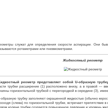
еометры служат для определения скорости аспирации. Они быв
азываются ротаметрами или пневмометрами.
Жидкостный реометр
идкостный реометр представляет собой U-образную трубк
асти трубки расширение (1) расположено внизу, а в правой — вв
паяны горизонтальной трубкой с перегородкой в середине (3), име
-образную трубку заполняют окрашенной жидкостью (обычно кероси
роходя (слева) по горизонтальной трубке, встречает препятствие в 
евом колене трубки создается повышенное давление и уровень жид