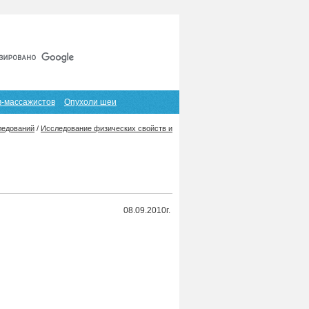
Главная
Карта сайта
RSS
в-массажистов
Опухоли шеи
ледований
/
Исследование физических свойств и
08.09.2010г.