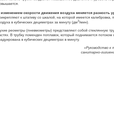
овышается.
 изменением скорости движения воздуха меняется разность у
рикрепляют к штативу со шкалой, на которой имеется калибровка,
3
оздуха в кубических дециметрах за минуту (дм
/мин).
ухие реометры (пневмометры) представляют собой стеклянную тру
астях. В трубку поменден поплавок, который поднимается потоком
радуирована в кубических дециметрах в минуту.
«Руководство к 
санитарно-гигиени