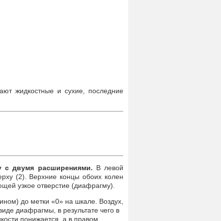
ают жидкостные и сухие, последние
у с двумя расширениями.
В левой
ерху (2). Верхние концы обоих колен
ющей узкое отверстие (диафрагму).
ном) до метки «0» на шкале. Воздух,
виде диафрагмы, в результате чего в
кости понижается, а в правом