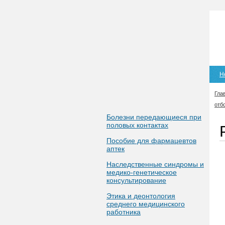
Н
Гла
отб
Болезни передающиеся при
половых контактах
Пособие для фармацевтов
аптек
Наследственные синдромы и
медико-генетическое
консультирование
Этика и деонтология
среднего медицинского
работника