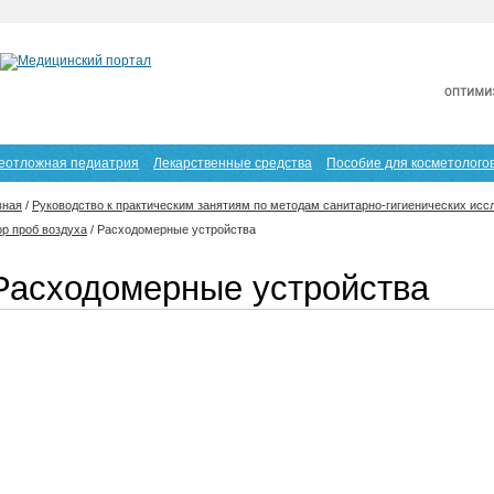
еотложная педиатрия
Лекарственные средства
Пособие для косметолого
вная
/
Руководство к практическим занятиям по методам санитарно-гигиенических исс
ор проб воздуха
/
Расходомерные устройства
Расходомерные устройства