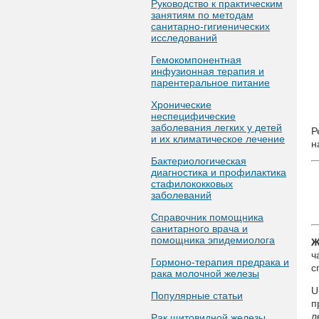
Руководство к практическим
занятиям по методам
санитарно-гигиенических
исследований
Гемокомпонентная
инфузионная терапия и
парентеральное питание
Хронические
неспецифические
заболевания легких у детей
Р
и их климатическое лечение
н
Бактериологическая
диагностика и профилактика
стафилококковых
заболеваний
Справочник помощника
санитарного врача и
помощника эпидемиолога
Ж
ч
Гормоно-терапия предрака и
с
рака молочной железы
U
Популярные статьи
п
л
Рак щитовидной железы