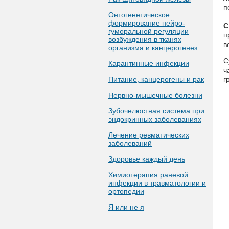
п
Онтогенетическое
формирование нейро-
С
гуморальной регуляции
п
возбуждения в тканях
в
организма и канцерогенез
С
Карантинные инфекции
ч
Питание, канцерогены и рак
г
Нервно-мышечные болезни
Зубочелюстная система при
эндокринных заболеваниях
Лечение ревматических
заболеваний
Здоровье каждый день
Химиотерапия раневой
инфекции в травматологии и
ортопедии
Я или не я