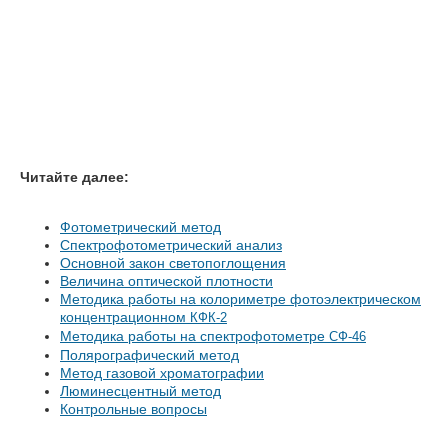
Читайте далее:
Фотометрический метод
Спектрофотометрический анализ
Основной закон светопоглощения
Величина оптической плотности
Методика работы на колориметре фотоэлектрическом
концентрационном
КФК-2
Методика работы на спектрофотометре
СФ-46
Полярографический метод
Метод газовой хроматографии
Люминесцентный метод
Контрольные вопросы