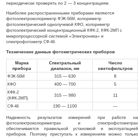
периодически проверять по 2 — 3 концентрациям.
Наиболее распространенными приборами являются
фотоэлектроколориметр
, колориметр
ФЭК-56М
фотоэлектрический однолучевой
, колориметр
КФО
фотоэлектрический концентрационный
,
с
КФК-2
КФК-2МП
микропроцессорной системой «Электроника» и
спектрофотометр
.
СФ-46
Технические данные фотометрических приборов
Марка
Спектральный
Число
прибора
диапазон, нм
светофильтров
315 — 630
8
ФЭК-56М
400 — 700
5
КФО
КФК-2
315 — 980
11
(
)
КФК-2МП
190 — 1100
—
СФ-46
Надежность результатов измерений при работе на
фотоэлектроколориметрах и спектрофотометрах
обеспечивается правильной установкой и эксплуатацией
приборов. Поэтому приступать к измерениям можно только