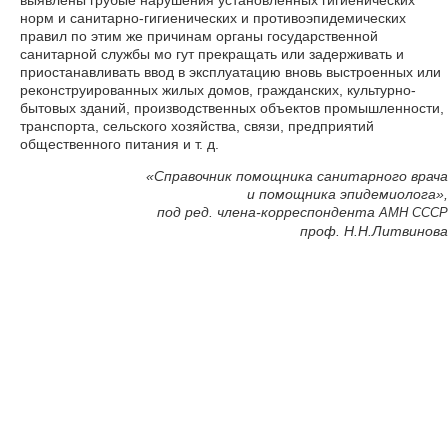
выявлены грубые нарушения установленных гигиенических
норм и санитарно-гигиенических и противоэпидемических
правил по этим же причинам органы государственной
санитарной службы мо гут прекращать или задерживать и
приостанавливать ввод в эксплуатацию вновь выстроенных или
реконструированных жилых домов, гражданских, культурно-
бытовых зданий, производственных объектов промышленности,
транспорта, сельского хозяйства, связи, предприятий
общественного питания и т. д.
«Справочник помощника санитарного врача
и помощника эпидемиолога»,
под ред. члена-корреспондента
АМН
СССР
проф. Н.Н.Литвинова