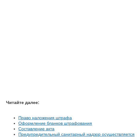
Читайте далее:
Право наложения штрафа
Оформление бланков штрафования
Составление акта
Предупредительный санитарный надзор осуществляется