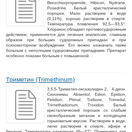
Benzchiorpropamide, Hibicon, Nydrane,
Posedrine. Белый кристаллический
порошок. Мало растворим в воде
(0,11%), хорошо растворим в спирте.
Температура плавления 92,5—93,5°.
Хлоракон обладает противосудорожным
действием; применяется для лечения эпилепсии, главным
образом при больших судорожных припадках и при
психомоторном возбуждении. Его можно назначать также
больным с неполными судорожными припадками. Препарат
особенно показан больным с повышенной…
Триметин (Trimethinum)
3,5,5-Триметил-оксазолидин-2, 4-дион.
Синонимы: Absentol, Edion, Epidion,
Petidion, Ptimal, Tridione, Trimedal,
Trirnethadionum, Troxidon. Белый
кристаллический порошок со слабым
своеобразным запахом и холодящим
горьковатым вкусом. Растворим в воде,
легко растворим в спирте, эфире и
бензоле. Температура плавления 45—47°. Применяют для