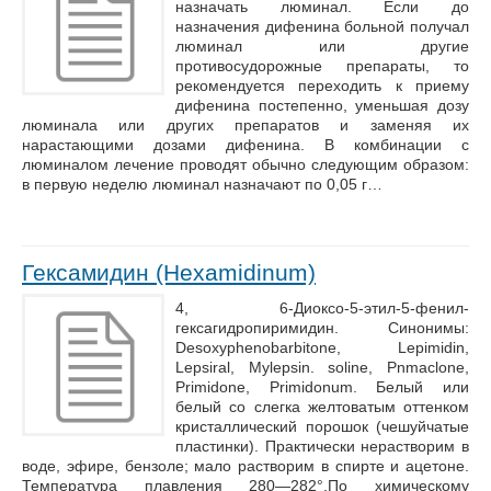
назначать люминал. Если до
назначения дифенина больной получал
люминал или другие
противосудорожные препараты, то
рекомендуется переходить к приему
дифенина постепенно, уменьшая дозу
люминала или других препаратов и заменяя их
нарастающими дозами дифенина. В комбинации с
люминалом лечение проводят обычно следующим образом:
в первую неделю люминал назначают по 0,05 г…
Гексамидин (Hexamidinum)
4, 6-Диоксо-5-этил-5-фенил-
гексагидропиримидин. Синонимы:
Desoxyphenobarbitone, Lepimidin,
Lepsiral, Mylepsin. soline, Pnmaclone,
Primidone, Primidonum. Белый или
белый со слегка желтоватым оттенком
кристаллический порошок (чешуйчатые
пластинки). Практически нерастворим в
воде, эфире, бензоле; мало растворим в спирте и ацетоне.
Температура плавления 280—282°.По химическому