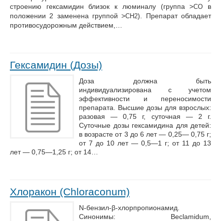
строению гексамидин близок к люминалу (группа >
в
CO
положении 2 заменена группой >
). Препарат обладает
СН2
противосудорожным действием,…
Гексамидин (Дозы)
Доза должна быть
индивидуализирована с учетом
эффективности и переносимости
препарата. Высшие дозы для взрослых:
разовая — 0,75 г, суточная — 2 г.
Суточные дозы гексамидина для детей:
в возрасте от 3 до 6 лет — 0,25— 0,75 г;
от 7 до 10 лет — 0,5—1 г; от 11 до 13
лет — 0,75—1,25 г; от 14…
Хлоракон (Chloraconum)
N-бензил-β-хлорпропионамид.
Синонимы: Beclamidum,