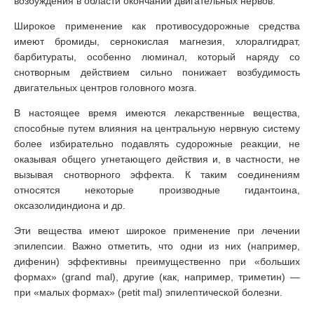
возбуждения в области окончаний двигательных нервов.
Широкое применение как противосудорожные средства
имеют бромиды, сернокислая магнезия, хлоралгидрат,
барбитураты, особенно люминал, который наряду со
снотворным действием сильно понижает возбудимость
двигательных центров головного мозга.
В настоящее время имеются лекарственные вещества,
способные путем влияния на центральную нервную систему
более избирательно подавлять судорожные реакции, не
оказывая общего угнетающего действия и, в частности, не
вызывая снотворного эффекта. К таким соединениям
относятся некоторые производные гидантоина,
оксазолидиндиона и др.
Эти вещества имеют широкое применение при лечении
эпилепсии. Важно отметить, что одни из них (например,
дифенин) эффективны преимущественно при «больших
формах» (grand mal), другие (как, например, триметин) —
при «малых формах» (petit mal) эпилептической болезни.