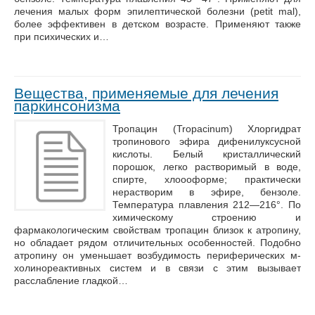
лечения малых форм эпилептической болезни (petit mal),
более эффективен в детском возрасте. Применяют также
при психических и…
Вещества, применяемые для лечения
паркинсонизма
Тропацин (Tropacinum) Хлоргидрат
тропинового эфира дифенилуксусной
кислоты. Белый кристаллический
порошок, легко растворимый в воде,
спирте, хлоооформе; практически
нерастворим в эфире, бензоле.
Температура плавления 212—216°. По
химическому строению и
фармакологическим свойствам тропацин близок к атропину,
но обладает рядом отличительных особенностей. Подобно
атропину он уменьшает возбудимость периферических м-
холинореактивных систем и в связи с этим вызывает
расслабление гладкой…