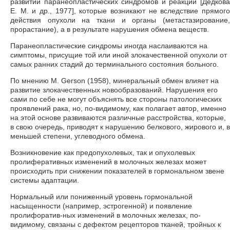
развитии паранеопластических синдромов и реакций [Дедкова
Е. М. и др., 1977], которые возникают не вследствие прямого
действия опухоли на ткани и органы (метастазирование,
прорастание), а в результате нарушения обмена веществ.
Паранеопластические синдромы иногда наслаиваются на
симптомы, присущие той или иной злокачественной опухоли от
самых ранних стадий до терминального состояния больного.
По мнению М. Gerson (1958), минеральный обмен влияет на
развитие злокачественных новообразований. Нарушения его
сами по себе не могут объяснять все стороны патологических
проявлений рака, но, по-видимому, как полагает автор, именно
на этой основе развиваются различные расстройства, которые,
в свою очередь, приводят к нарушению белкового, жирового и, в
меньшей степени, углеводного обмена.
Возникновение как предопухолевых, так и опухолевых
пролиферативных изменений в молочных железах может
происходить при снижении показателей в гормональном звене
системы адаптации.
Нормальный или пониженный уровень гормональной
насыщенности (например, эстрогенной) и появление
пролифоратив-ных изменений в молочных железах, по-
видимому, связаны с дефектом рецепторов тканей, тройных к