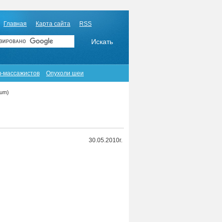
Главная
Карта сайта
RSS
в-массажистов
Опухоли шеи
num)
30.05.2010г.