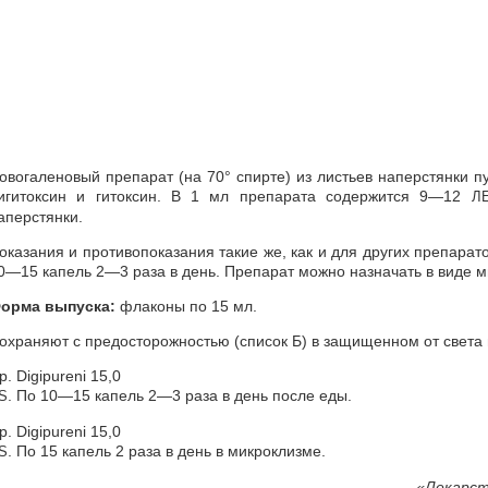
овогаленовый препарат (на 70° спирте) из листьев наперстянки 
игитоксин и гитоксин. В 1 мл препарата содержится 9—12
Л
аперстянки.
оказания и противопоказания такие же, как и для других препарат
0—15 капель 2—3 раза в день. Препарат можно назначать в виде м
орма выпуска:
флаконы по 15 мл.
охраняют с предосторожностью (список Б) в защищенном от света 
p. Digipureni 15,0
. По 10—15 капель 2—3 раза в день после еды.
S
p. Digipureni 15,0
. По 15 капель 2 раза в день в микроклизме.
S
«
Лекарст