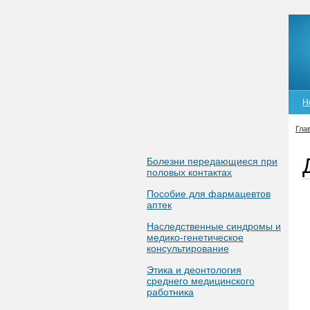
Н
Гла
Болезни передающиеся при
половых контактах
Пособие для фармацевтов
аптек
Наследственные синдромы и
медико-генетическое
консультирование
Этика и деонтология
среднего медицинского
работника