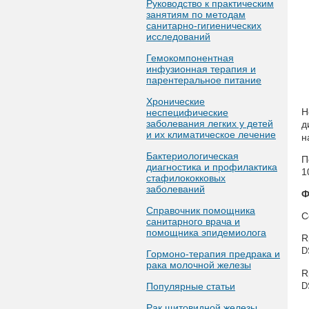
Руководство к практическим
занятиям по методам
санитарно-гигиенических
исследований
Гемокомпонентная
инфузионная терапия и
парентеральное питание
Хронические
Н
неспецифические
заболевания легких у детей
д
и их климатическое лечение
н
Бактериологическая
П
диагностика и профилактика
1
стафилококковых
заболеваний
Ф
Справочник помощника
С
санитарного врача и
помощника эпидемиолога
R
D
Гормоно-терапия предрака и
рака молочной железы
R
Популярные статьи
D
Рак щитовидной железы