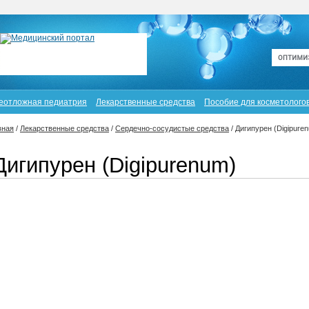
еотложная педиатрия
Лекарственные средства
Пособие для косметолого
вная
/
Лекарственные средства
/
Сердечно-сосудистые средства
/
Дигипурен (Digipure
Дигипурен (Digipurenum)