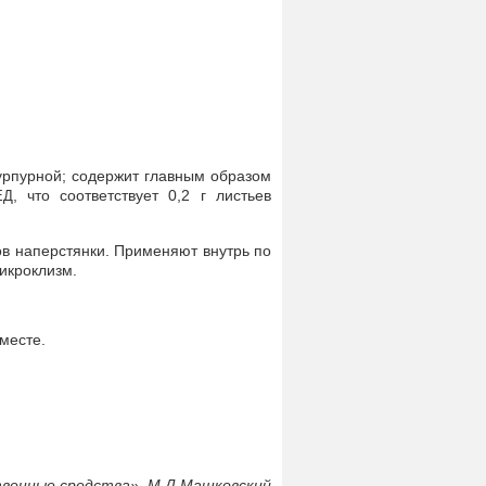
пурпурной; содержит главным образом
, что соответствует 0,2 г листьев
ЕД
ов наперстянки. Применяют внутрь по
икроклизм.
месте.
венные средства», М.Д.Машковский