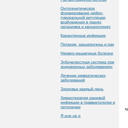
Онтогенетическое
формирование нейро-
гуморальной регуляции
возбуждения в тканях
организма и канцерогенез
Карантинные инфекции
Питание, канцерогены и рак
Нервно-мышечные болезни
Зубочелюстная система при
эндокринных заболеваниях
Лечение ревматических
заболеваний
Здоровье каждый день
Химиотерапия раневой
инфекции в травматологии и
ортопедии
Ч
Я или не я