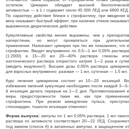
остатком. Цимарин обладает высокой биологической
активностью — в 1 г содержит около 45 000
или 6800
.
ЛЕД
КЕД
По характеру действия близок к строфантину; при введении в
вену оказывает быстрый эффект; при наличии отеков оказывает
выраженное диуретическое действие.
Кумулятивные свойства менее выражены, чем у препаратов
наперстянки, но могут проявляться при длительном
применении. Назначают цимарин при тех же показаниях, что и
строфантин. Вводят внутривенно по 0,5—1 мл 0,05% раствора
(1:2000) в 15—20 мл 20—40% раствора глюкозы или
изотонического раствора хлористого натрия 1—2 раза в сутки
(вводить медленно!). Высшие дозы 0,05% раствора цимарина
для взрослых внутривенно: разовая — 1 мл, суточная — 1,5 мл.
Курс лечения цимарином состоит из 10—20 инъекций. Во
избежание явлений кумуляции необходимо после каждой 3—5-
й инъекции делать перерыв на 1—2 дня. Противопоказания и
меры предосторожности такие же, как при применении
строфантина. При резком замедлении пульса, приступах
стенокардии, тошноте инъекции отменяют.
Форма выпуска:
ампулы по 1 мл 0,05% раствора; 1 мл таког
раствора по активности соответствует 20—22
. Сохраняю
ЛЕД
под замком (список А) в запаянных ампулах, в защищенном от