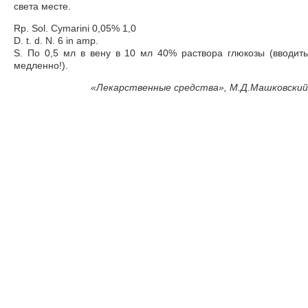
света месте.
Rp. Sol. Cymarini 0,05% 1,0
D. t. d. N. 6 in amp.
S. По 0,5 мл в вену в 10 мл 40% раствора глюкозы (вводить
медленно!).
«
Лекарственные средства», М.Д.Машковский