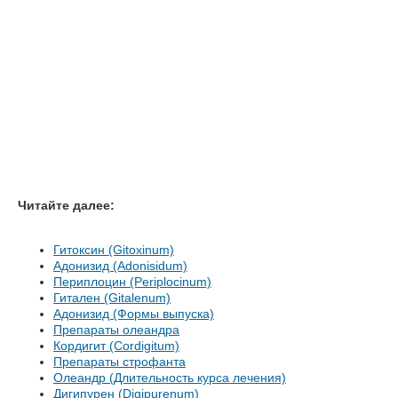
Читайте далее:
Гитоксин (Gitoxinum)
Адонизид (Adonisidum)
Периплоцин (Periplocinum)
Гитален (Gitalenum)
Адонизид (Формы выпуска)
Препараты олеандра
Кордигит (Cordigitum)
Препараты строфанта
Олеандр (Длительность курса лечения)
Дигипурен (Digipurenum)