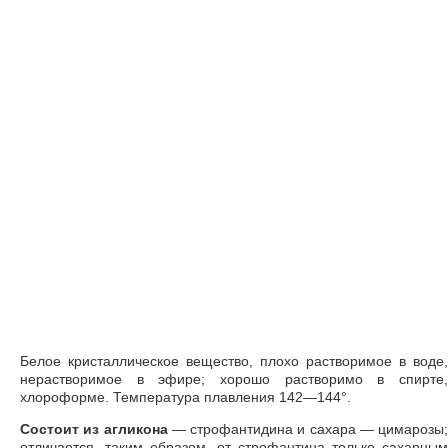
Белое кристаллическое вещество, плохо растворимое в воде,
нерастворимое в эфире; хорошо растворимо в спирте,
хлороформе. Температура плавления 142—144°.
Состоит из агликона
— строфантидина и сахара — цимарозы;
отличается, таким образом, от строфантина только сахарным