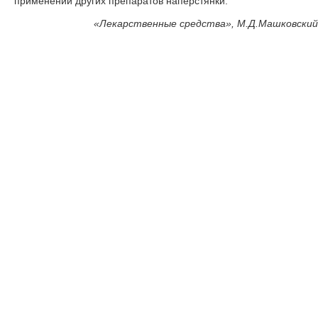
применении других препаратов наперстянки.
«
Лекарственные средства», М.Д.Машковский