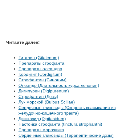
Читайте далее:
Гитален (Gitalenum)
Препараты строфанта
Препараты олеандра
Кордигит (Cordigitum)
Строфантин (Синоним)
Олеандр (Длительность курса лечения)
Дигипурен (Digipurenum)
Строфантин (Дозы)
Лук морской (Bulbus Scillae)
Сердечные гликозиды (Скорость всасывания из
желудочно-кишечного тракта)
Дигитазид (Digitasidum)
Настойка строфанта (tinctura strophanthi)
Препараты морозника
Сердечные гликозиды (Терапевтические дозы)