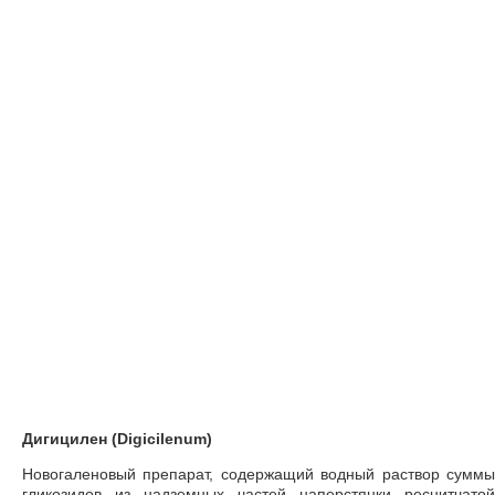
Дигицилен (Digicilenum)
Новогаленовый препарат, содержащий водный раствор суммы
гликозидов из надземных частей наперстянки реснитчатой