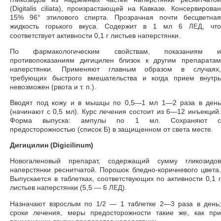
(Digitalis ciliata), произрастающей на Кавказе. Консервирован
15% 96° этилового спирта. Прозрачная почти бесцветная
жидкость горького вкуса. Содержит в 1 мл 6
, что
ЛЕД
соответствует активности 0,1 г листьев наперстянки.
По фармакологическим свойствам, показаниям и
противопоказаниям дигицилен близок к другим препаратам
наперстянки. Применяют главным образом в случаях,
требующих быстрого вмешательства и когда прием внутрь
невозможен (рвота и т. п.).
Вводят под кожу и в мышцы по 0,5—1 мл 1—2 раза в день
(начинают с 0,5 мл). Курс лечения состоит из 6—12 инъекций.
Форма выпуска: ампулы по 1 мл. Сохраняют с
предосторожностью (список Б) в защищенном от света месте.
Дигицилин (Digicilinum)
Новогаленовый препарат, содержащий сумму гликозидов
наперстянки реснитчатой. Порошок бледно-коричневого цвета.
Выпускается в таблетках, соответствующих по активности 0,1 г
листьев наперстянки (5,5 — 6
).
ЛЕД
Назначают взрослым по 1/2 — 1 таблетке 2—3 раза в день;
сроки лечения, меры предосторожности такие же, как при