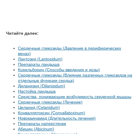
Читайте далее:
Сердечные гликозиды (Давление в периферических
венах)
Лантозид (Lantosidum)
Препараты ландыша
Корельборин (Способы введения и дозы)
Сердечные гликозиды (Влияние различных гликозидов на
отдельные функции сердца)
Диланизид (Dilanisidum)
Настойка ландыша
Средства, понижающие возбудимость сердечной мышцы
Сердечные гликозиды (Лечение)
Целанид (Celanidum)
Конваллятоксин (Convallatoxinum)
Новокаинамид (Длительность лечения)
Препараты наперстянки
Абицин (Abicinum)