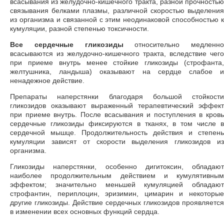
всасывания из желудочно-кишечного тракта, разной прочностью
связывания белками плазмы, различной скоростью выделения
из организма и связанной с этим неодинаковой способностью к
кумуляции, разной степенью токсичности.
Все сердечные гликозиды
относительно медленно
всасываются из желудочно-кишечного тракта, вследствие чего
при приеме внутрь менее стойкие гликозиды (строфанта,
желтушника, ландыша) оказывают на сердце слабое и
ненадежное действие.
Препараты наперстянки благодаря большой стойкости
гликозидов оказывают выраженный терапевтический эффект
при приеме внутрь. После всасывания и поступления в кровь
сердечные гликозиды фиксируются в тканях, в том числе в
сердечной мышце. Продолжительность действия и степень
кумуляции зависят от скорости выделения гликозидов из
организма.
Гликозиды наперстянки, особенно дигитоксин, обладают
наиболее продолжительным действием и кумулятивным
эффектом; значительно меньшей кумуляцией обладают
строфантин, периплоцин, эризимин, цимарин и некоторые
другие гликозиды. Действие сердечных гликозидов проявляется
в изменении всех основных функций сердца.