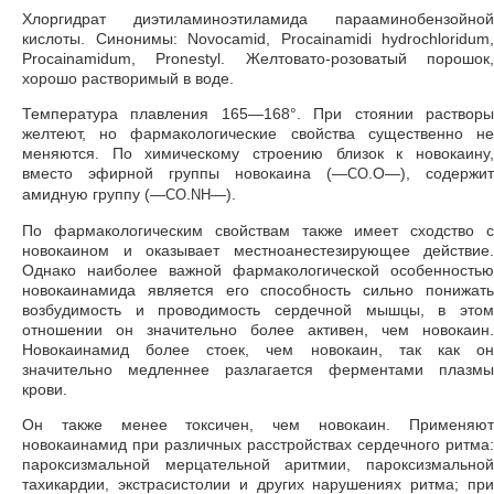
Хлоргидрат диэтиламиноэтиламида парааминобензойной
кислоты. Синонимы: Novocamid, Procainamidi hydrochloridum,
Procainamidum, Pronestyl. Желтовато-розоватый порошок,
хорошо растворимый в воде.
Температура плавления 165—168°. При стоянии растворы
желтеют, но фармакологические свойства существенно не
меняются. По химическому строению близок к новокаину,
вместо эфирной группы новокаина (—
.О—), содержит
СО
амидную группу (—
.
—).
CO
NH
По фармакологическим свойствам также имеет сходство с
новокаином и оказывает местноанестезирующее действие.
Однако наиболее важной фармакологической особенностью
новокаинамида является его способность сильно понижать
возбудимость и проводимость сердечной мышцы, в этом
отношении он значительно более активен, чем новокаин.
Новокаинамид более стоек, чем новокаин, так как он
значительно медленнее разлагается ферментами плазмы
крови.
Он также менее токсичен, чем новокаин. Применяют
новокаинамид при различных расстройствах сердечного ритма:
пароксизмальной мерцательной аритмии, пароксизмальной
тахикардии, экстрасистолии и других нарушениях ритма; при