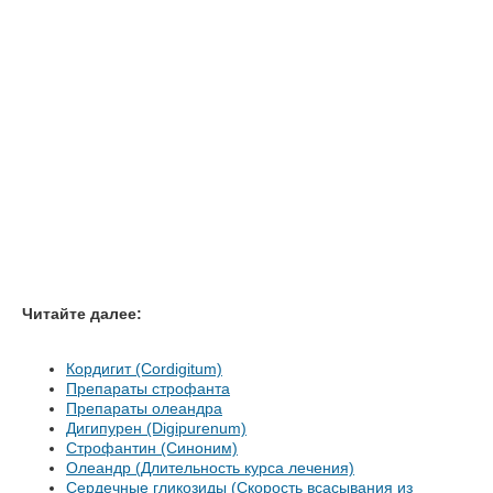
Читайте далее:
Кордигит (Cordigitum)
Препараты строфанта
Препараты олеандра
Дигипурен (Digipurenum)
Строфантин (Синоним)
Олеандр (Длительность курса лечения)
Сердечные гликозиды (Скорость всасывания из