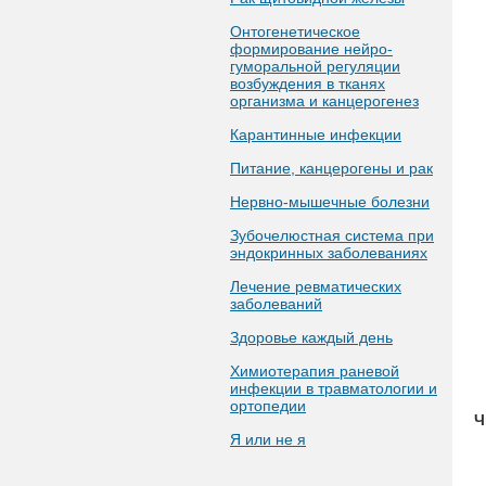
Онтогенетическое
формирование нейро-
гуморальной регуляции
возбуждения в тканях
организма и канцерогенез
Карантинные инфекции
Питание, канцерогены и рак
Нервно-мышечные болезни
Зубочелюстная система при
эндокринных заболеваниях
Лечение ревматических
заболеваний
Здоровье каждый день
Химиотерапия раневой
инфекции в травматологии и
ортопедии
Ч
Я или не я