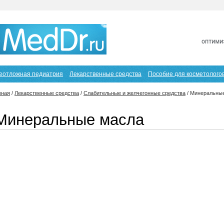
еотложная педиатрия
Лекарственные средства
Пособие для косметолого
вная
/
Лекарственные средства
/
Слабительные и желчегонные средства
/
Минеральны
Минеральные масла