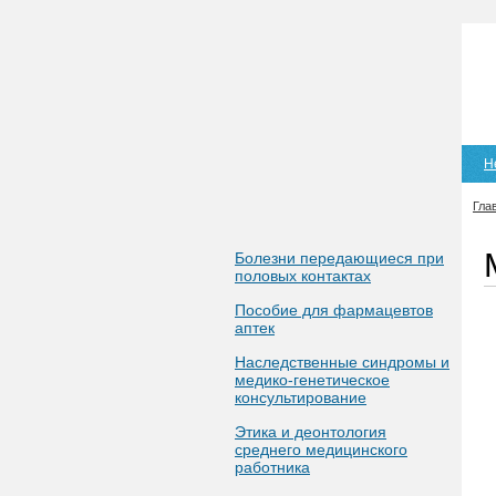
Н
Гла
Болезни передающиеся при
половых контактах
Пособие для фармацевтов
аптек
Наследственные синдромы и
медико-генетическое
консультирование
Этика и деонтология
среднего медицинского
работника