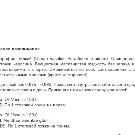
асло вазелиновое
арафин жидкий (Oleum vaselini. Paraffinum liquidum). Очищенн
тгонки керосина. Бесцветная маслянистая жидкость без запаха и
ерастворима в спирте. Смешивается во всех соотношениях с 
астительными маслами (кроме касторового).
дельный вес 0,875—0,890. Назначают внутрь как слабительное сре
 столовые ложки в день. Применяют также как основу для мазей.
p. Ol. Vaselini 100,0
. По 1 столовой ложке на прием.
S
p. Ol. Vaselini 100,0
l. Menthae piperitae gtts
II
. По 1 столовой ложке на прием.
DS