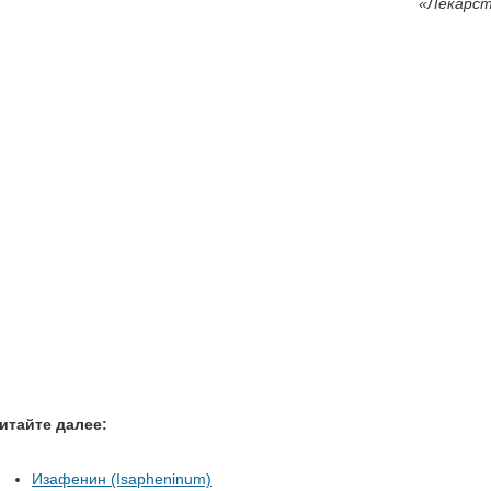
«
Лекарст
итайте далее:
Изафенин (Isapheninum)