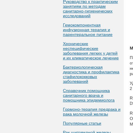
Руководство к практическим
занятиям по методам
санитарно-гигиенических
исследований
Гемокомпонентная
инфузионная терапия и
парентеральное питание
Хронические
М
неспецифические
заболевания легких у детей
П
и их климатическое лечение
о
Бактериологическая
н
диагностика и профилактика
р
стафилококковых
заболеваний
У
2
Справочник помощника
санитарного врача и
R
помощника эпидемиолога
D
Гормоно-терапия предрака и
R
рака молочной железы
O
Популярные статьи
M
Рак щитовидной железы