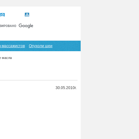
Главная
Карта сайта
RSS
в-массажистов
Опухоли шеи
е масла
30.05.2010г.