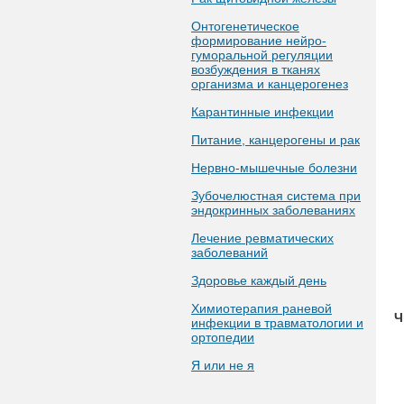
Онтогенетическое
формирование нейро-
гуморальной регуляции
возбуждения в тканях
организма и канцерогенез
Карантинные инфекции
Питание, канцерогены и рак
Нервно-мышечные болезни
Зубочелюстная система при
эндокринных заболеваниях
Лечение ревматических
заболеваний
Здоровье каждый день
Химиотерапия раневой
Ч
инфекции в травматологии и
ортопедии
Я или не я