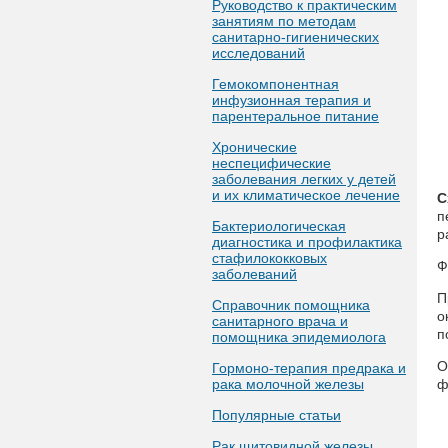
Руководство к практическим
занятиям по методам
санитарно-гигиенических
исследований
Гемокомпонентная
инфузионная терапия и
парентеральное питание
Хронические
неспецифические
заболевания легких у детей
и их климатическое лечение
С
п
Бактериологическая
р
диагностика и профилактика
стафилококковых
Ф
заболеваний
П
Справочник помощника
о
санитарного врача и
п
помощника эпидемиолога
О
Гормоно-терапия предрака и
рака молочной железы
ф
Популярные статьи
Рак щитовидной железы