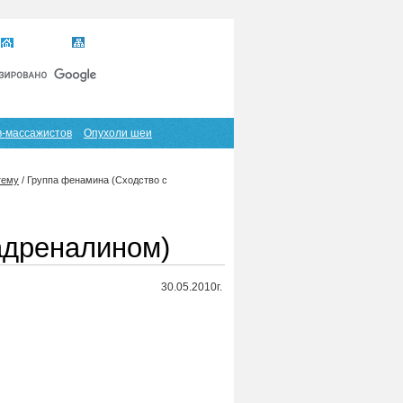
Главная
Карта сайта
RSS
в-массажистов
Опухоли шеи
тему
/
Группа фенамина (Сходство с
адреналином)
30.05.2010г.