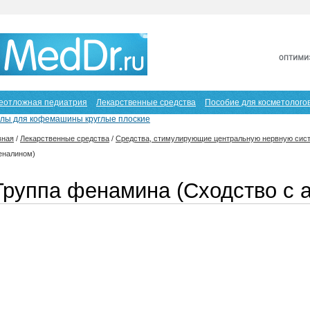
еотложная педиатрия
Лекарственные средства
Пособие для косметолого
улы для кофемашины круглые плоские
вная
/
Лекарственные средства
/
Средства, стимулирующие центральную нервную сис
еналином)
Группа фенамина (Сходство с 