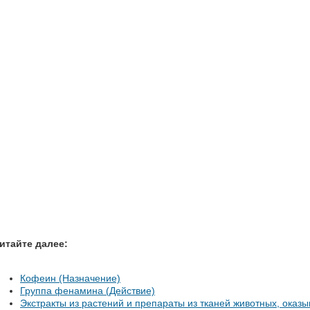
итайте далее:
Кофеин (Назначение)
Группа фенамина (Действие)
Экстракты из растений и препараты из тканей животных, ока