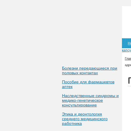
Н
капс
Гла
адр
Болезни передающиеся при
половых контактах
Пособие для фармацевтов
аптек
Наследственные синдромы и
медико-генетическое
консультирование
Этика и деонтология
среднего медицинского
работника