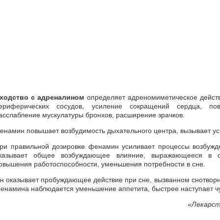
ходство с адреналином
определяет адреномиметическое дейст
ериферических сосудов, усиление сокращений сердца, пов
асслабление мускулатуры бронхов, расширение зрачков.
енамин повышает возбудимость дыхательного центра, вызывает у
ри правильной дозировке фенамин усиливает процессы возбужде
казывает общее возбуждающее влияние, выражающееся в о
овышения работоспособности, уменьшения потребности в сне.
н оказывает пробуждающее действие при сне, вызванном снотвор
енамина наблюдается уменьшение аппетита, быстрее наступает ч
«
Лекарст