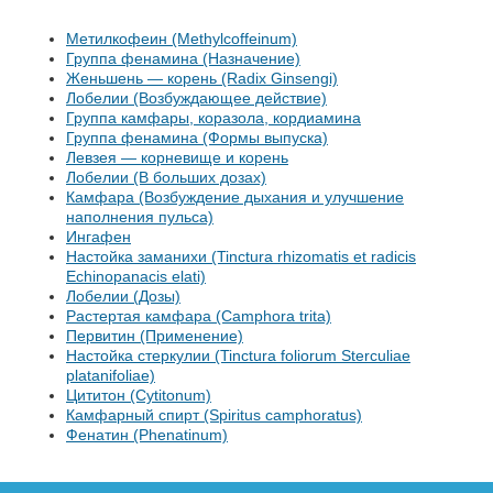
Метилкофеин (Methylcoffeinum)
Группа фенамина (Назначение)
Женьшень — корень (Radix Ginsengi)
Лобелии (Возбуждающее действие)
Группа камфары, коразола, кордиамина
Группа фенамина (Формы выпуска)
Левзея — корневище и корень
Лобелии (В больших дозах)
Камфара (Возбуждение дыхания и улучшение
наполнения пульса)
Ингафен
Настойка заманихи (Tinctura rhizomatis et radicis
Echinopanacis elati)
Лобелии (Дозы)
Растертая камфара (Camphora trita)
Первитин (Применение)
Настойка стеркулии (Tinctura foliorum Sterculiae
platanifoliae)
Цититон (Cytitonum)
Камфарный спирт (Spiritus camphoratus)
Фенатин (Phenatinum)