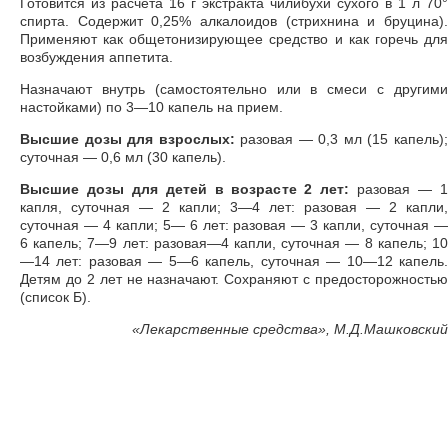
Готовится из расчета 16 г экстракта чилибухи сухого в 1 л 70°
спирта. Содержит 0,25% алкалоидов (стрихнина и бруцина).
Применяют как общетонизирующее средство и как горечь для
возбуждения аппетита.
Назначают внутрь (самостоятельно или в смеси с другими
настойками) по 3—10 капель на прием.
Высшие дозы для взрослых:
разовая — 0,3 мл (15 капель)
суточная — 0,6 мл (30 капель).
Высшие дозы для детей в возрасте 2 лет:
разовая — 
капля, суточная — 2 капли; 3—4 лет: разовая — 2 капли,
суточная — 4 капли; 5— 6 лет: разовая — 3 капли, суточная —
6 капель; 7—9 лет: разовая—4 капли, суточная — 8 капель; 10
—14 лет: разовая — 5—6 капель, суточная — 10—12 капель.
Детям до 2 лет не назначают. Сохраняют с предосторожностью
(список Б).
«
Лекарственные средства», М.Д.Машковский