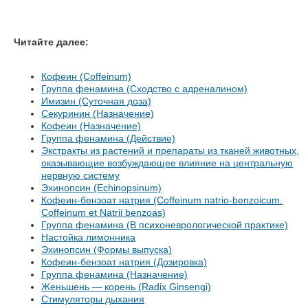
Читайте далее:
Кофеин (Coffeinum)
Группа фенамина (Сходство с адреналином)
Имизин (Суточная доза)
Секуринин (Назначение)
Кофеин (Назначение)
Группа фенамина (Действие)
Экстракты из растений и препараты из тканей животных,
оказывающие возбуждающее влияние на центральную
нервную систему
Эхинопсин (Echinopsinum)
Кофеин-бензоат натрия (Coffeinum natrio-benzoicum.
Coffeinum et Natrii benzoas)
Группа фенамина (В психоневрологической практике)
Настойка лимонника
Эхинопсин (Формы выпуска)
Кофеин-бензоат натрия (Дозировка)
Группа фенамина (Назначение)
Женьшень — корень (Radix Ginsengi)
Стимуляторы дыхания