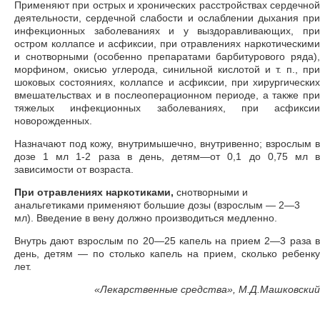
Применяют при острых и хронических расстройствах сердечной
деятельности, сердечной слабости и ослаблении дыхания при
инфекционных заболеваниях и у выздоравливающих, при
остром коллапсе и асфиксии, при отравлениях наркотическими
и снотворными (особенно препаратами барбитурового ряда),
морфином, окисью углерода, синильной кислотой и т. п., при
шоковых состояниях, коллапсе и асфиксии, при хирургических
вмешательствах и в послеоперационном периоде, а также при
тяжелых инфекционных заболеваниях, при асфиксии
новорожденных.
Назначают под кожу, внутримышечно, внутривенно; взрослым в
дозе 1 мл 1-2 раза в день, детям—от 0,1 до 0,75 мл в
зависимости от возраста.
При отравлениях наркотиками,
снотворными и
анальгетиками применяют большие дозы (взрослым — 2—3
мл). Введение в вену должно производиться медленно.
Внутрь дают взрослым по 20—25 капель на прием 2—3 раза в
день, детям — по столько капель на прием, сколько ребенку
лет.
«
Лекарственные средства», М.Д.Машковский