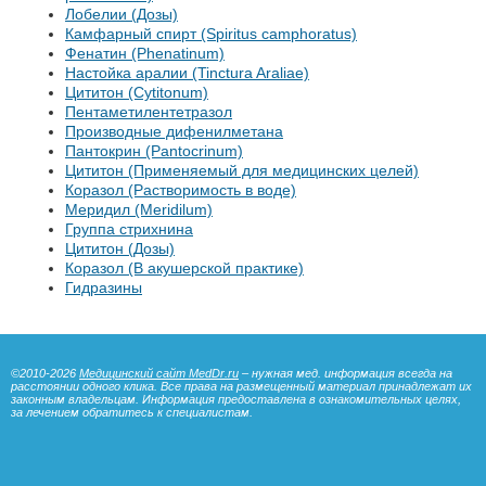
Лобелии (Дозы)
Камфарный спирт (Spiritus camphoratus)
Фенатин (Phenatinum)
Настойка аралии (Tinctura Araliae)
Цититон (Cytitonum)
Пентаметилентетразол
Производные дифенилметана
Пантокрин (Pantocrinum)
Цититон (Применяемый для медицинских целей)
Коразол (Растворимость в воде)
Меридил (Meridilum)
Группа стрихнина
Цититон (Дозы)
Коразол (В акушерской практике)
Гидразины
©2010-2026
Медицинский сайт MedDr.ru
– нужная мед. информация всегда на
расстоянии одного клика. Все права на размещенный материал принадлежат их
законным владельцам. Информация предоставлена в ознакомительных целях,
за лечением обратитесь к специалистам.