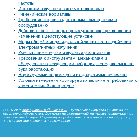
частоты
Источники излучения сантиметровых волн
Гигиенические нормативы
Требования к производственным помещениям и
оборудованию
Действие новых генераторных установок, при внесении
изменений в действующие установки
Меры общей и индивидуальной защиты от воздействия
электромагнитных излучений
Уменьшение энергии излучения у источников
Требования к инструментам, механизмам и
оборудованию, создающим вибрации, передаваемые на
руки работающих
Нормируемые параметры и их допустимые величины
Условия измерения нормируемых величин и требования к
измерительной аппаратуре
©2010-2026
Медицинский сайт MedDr.ru
– нужная мед. информация всегда на
расстоянии одного клика. Все права на размещенный материал принадлежат их
законным владельцам. Информация предоставлена в ознакомительных целях,
за лечением обратитесь к специалистам.