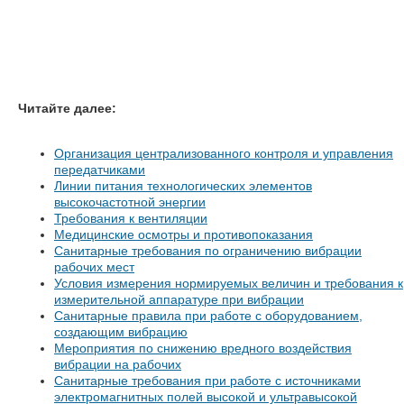
Читайте далее:
Организация централизованного контроля и управления
передатчиками
Линии питания технологических элементов
высокочастотной энергии
Требования к вентиляции
Медицинские осмотры и противопоказания
Санитарные требования по ограничению вибрации
рабочих мест
Условия измерения нормируемых величин и требования к
измерительной аппаратуре при вибрации
Санитарные правила при работе с оборудованием,
создающим вибрацию
Мероприятия по снижению вредного воздействия
вибрации на рабочих
Санитарные требования при работе с источниками
электромагнитных полей высокой и ультравысокой