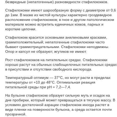
безвредные (непатогенные) разновидности стафилококков.
Стафилококки имеют шарообразную форму с диаметром от 0,6
до 1мм. В мазке из чистой культуры характерно гроздевидное
расположение стафилококков; в гное и другом патологическом
материале можно встретить единичных кокков, парных и
короткие цепочки.
Стафилококк красится основными анилиновыми красками,
граммположительный; непатогенные стафилококки часто
бывают граммотрицательными. Стафилококки неподвижны.
Опор и капсул не образуют, жгутиков не имеют.
Рост стафилококков на питательных средах. Стафилококки
хорошо растут на обычных слабощелочных питательных средах
в присутствии и отсутствии свободного кислорода.
Температурный оптимум — 37°С, но могут расти в пределах
температуры от +10 до 48°С. Оптимальная реакция
питательной среды при рН = 7,2—7,4.
На бульоне стафилококк образует сильную муть и осадок на
дне пробирки, который может превращаться в тягучую массу. В
условиях достаточной аэрации стафилококк иногда растет в
виде пленки на поверхности бульона, а среда остается почти
прозрачной.