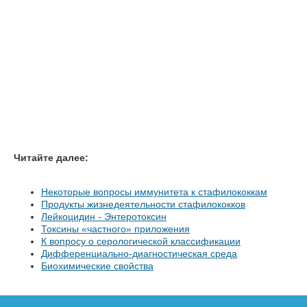
Читайте далее:
Некоторые вопросы иммунитета к стафилококкам
Продукты жизнедеятельности стафилококков
Лейкоцидин - Энтеротоксин
Токсины «частного» приложения
К вопросу о серологической классификации
Дифференциально-диагностическая среда
Биохимические свойства