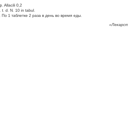
. Allacili 0,2
. t. d. N. 10 in tabul.
. По 1 таблетке 2 раза в день во время еды.
«
Лекарст