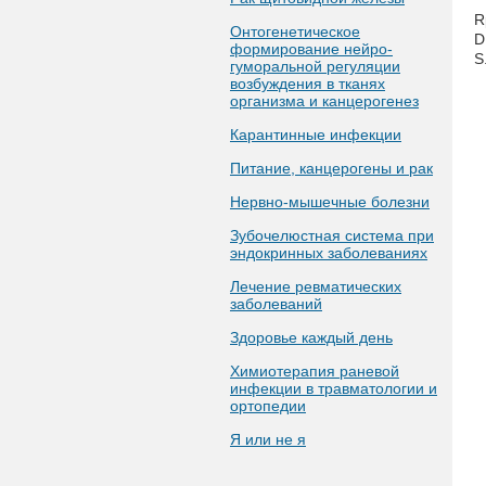
Rp
Онтогенетическое
D
формирование нейро-
S
гуморальной регуляции
возбуждения в тканях
организма и канцерогенез
Карантинные инфекции
Питание, канцерогены и рак
Нервно-мышечные болезни
Зубочелюстная система при
эндокринных заболеваниях
Лечение ревматических
заболеваний
Здоровье каждый день
Химиотерапия раневой
инфекции в травматологии и
ортопедии
Я или не я