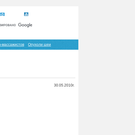
Главная
Карта сайта
RSS
в-массажистов
Опухоли шеи
30.05.2010г.