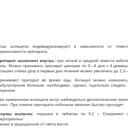
озы аллацила индивидуализируют в зависимости от тяжест
ереносимости препарата.
репарат назначают внутрь:
при легкой и средней тяжести заболе
ень. Можно принимать препарат циклами по 3—4 дня с 4-дневны
ольших отеках дозу в первые дни лечения можно увеличить до 1,2—1
ринимают препарат во время еды. Аллацил можно назначать 
мбулаторным больным; необходимо, однако, тщательно следить 
иурезом.
ри применении аллацила могут наблюдаться диспепсические явлени
онос. При отмене препарата побочные явления быстро проходят.
ормы выпуска:
порошок и таблетки по 0,2 г. Сохраняют с
акупоренных
анках в защищенном от света месте.