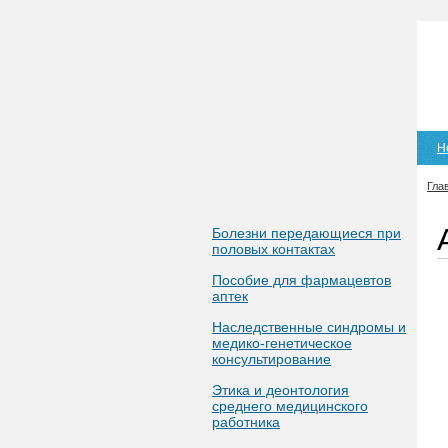
Н
Гла
Болезни передающиеся при
половых контактах
Пособие для фармацевтов
аптек
Наследственные синдромы и
медико-генетическое
консультирование
Этика и деонтология
среднего медицинского
работника