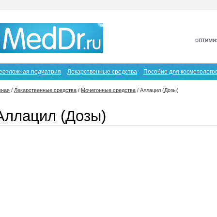
еотложная педиатрия
Лекарственные средства
Пособие для косметолого
вная
/
Лекарственные средства
/
Мочегонные средства
/
Аллацил (Дозы)
Аллацил (Дозы)