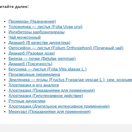
итайте далее:
Промеран (Назначение)
Толокнянка — листья (Folia Uvae ursi)
Ингибиторы карбоангидразы
Чай мочегонный
Диакарб (В качестве диуретика)
Овтосифон — листья (Folium Orthosiphoni) (Почечный чай)
Диакарб (Разовая доза)
Береза — почки (Betulae gemmae)
Диакарб (Токсичность)
Брусника — листья (Folia Vitis idaeae L.)
Производные пиримидина
Земляника — ягоды (Fructus Fragariae vescae L.), сем. розоцв
Хлортиазид и его аналоги
Хлортиазид (Показаниями для применения)
Хлортиазид (Гипотензивное действие)
Ртутные диуретики
Хлортиазид (Длительное интенсивное применение)
Меркузал (Показаниями для применения)