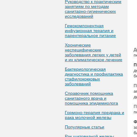
Руководство к практическим
занятиям по методам
санитарно-гигиенических
исследований
Гемокомпонентная
инфузионная терапия и
парентеральное питание
Хронические
Д
неспецифические
заболевания легких у детей
п
и их климатическое лечение
П
Бактериологическая
д
диагностика и профилактика
б
стафилококковых
заболеваний
П
а
Справочник помощника
д
санитарного врача и
помощника эпидемиолога
П
п
Гормоно-терапия предрака и
рака молочной железы
Ф
Популярные статьи
з
б
Рак щитовидной железы