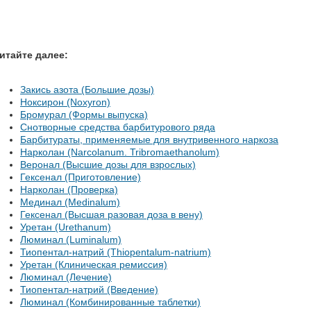
итайте далее:
Закись азота (Большие дозы)
Ноксирон (Noxyron)
Бромурал (Формы выпуска)
Снотворные средства барбитурового ряда
Барбитураты, применяемые для внутривенного наркоза
Нарколан (Narcolanum. Tribromaethanolum)
Веронал (Высшие дозы для взрослых)
Гексенал (Приготовление)
Нарколан (Проверка)
Мединал (Medinalum)
Гексенал (Высшая разовая доза в вену)
Уретан (Urethanum)
Люминал (Luminalum)
Тиопентал-натрий (Thiopentalum-natrium)
Уретан (Клиническая ремиссия)
Люминал (Лечение)
Тиопентал-натрий (Введение)
Люминал (Комбинированные таблетки)