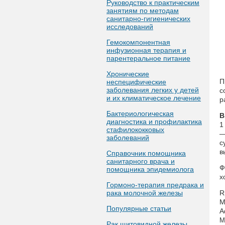
Руководство к практическим
занятиям по методам
санитарно-гигиенических
исследований
Гемокомпонентная
инфузионная терапия и
парентеральное питание
Хронические
П
неспецифические
заболевания легких у детей
с
и их климатическое лечение
р
Бактериологическая
В
диагностика и профилактика
1
стафилококковых
—
заболеваний
с
в
Справочник помощника
санитарного врача и
Ф
помощника эпидемиолога
х
Гормоно-терапия предрака и
рака молочной железы
R
M
Популярные статьи
A
M
Рак щитовидной железы