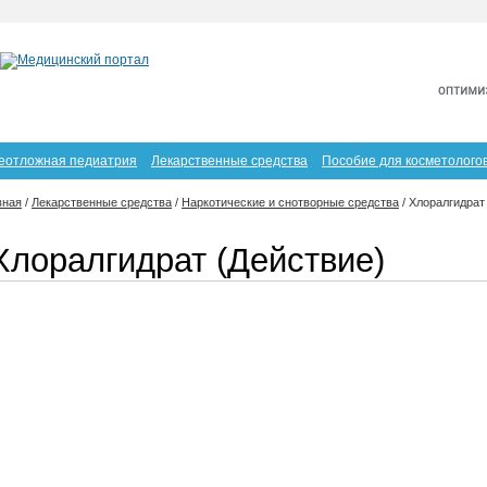
еотложная педиатрия
Лекарственные средства
Пособие для косметолого
вная
/
Лекарственные средства
/
Наркотические и снотворные средства
/
Хлоралгидрат
Хлоралгидрат (Действие)