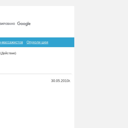
Главная
Карта сайта
RSS
в-массажистов
Опухоли шеи
 (Действие)
30.05.2010г.