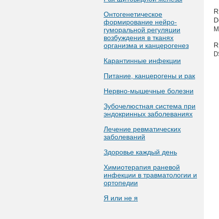
R
Онтогенетическое
D
формирование нейро-
гуморальной регуляции
M
возбуждения в тканях
R
организма и канцерогенез
D
Карантинные инфекции
Питание, канцерогены и рак
Нервно-мышечные болезни
Зубочелюстная система при
эндокринных заболеваниях
Лечение ревматических
заболеваний
Здоровье каждый день
Химиотерапия раневой
инфекции в травматологии и
ортопедии
Я или не я