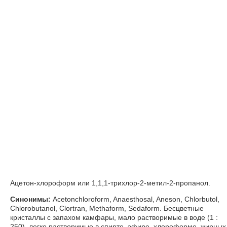
Ацетон-хлороформ или 1,1,1-трихлор-2-метил-2-пропанол.
Синонимы:
Acetonchloroform, Anaesthosal, Aneson, Chlorbutol,
Chlorobutanol, Clortran, Methaform, Sedaform. Бесцветные
кристаллы с запахом камфары, мало растворимые в воде (1 :
250), легко растворимые в спирте, эфире, хлороформе, жирных