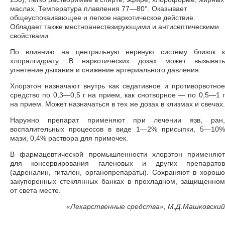
маслах. Температура плавления 77—80°. Оказывает
общеуспокаивающее и легкое наркотическое действие.
Обладает также местноанестезирующими и антисептическими
свойствами.
По влиянию на центральную нервную систему близок к
хлоралгидрату. В наркотических дозах может вызывать
угнетение дыхания и снижение артериального давления.
Хлорэтон назначают внутрь как седативное и противорвотное
средство по 0,3—0,5 г на прием, как снотворное — по 0,5—1 г
на прием. Может назначаться в тех же дозах в клизмах и свечах.
Наружно препарат применяют при лечении язв, ран,
воспалительных процессов в виде 1—2% присыпки, 5—10%
мази, 0,4% раствора для примочек.
В фармацевтической промышленности хлорэтон применяют
для консервирования галеновых и других препаратов
(адреналин, гитален, органопрепараты). Сохраняют в хорошо
закупоренных стеклянных банках в прохладном, защищенном
от света месте.
«
Лекарственные средства», М.Д.Машковский