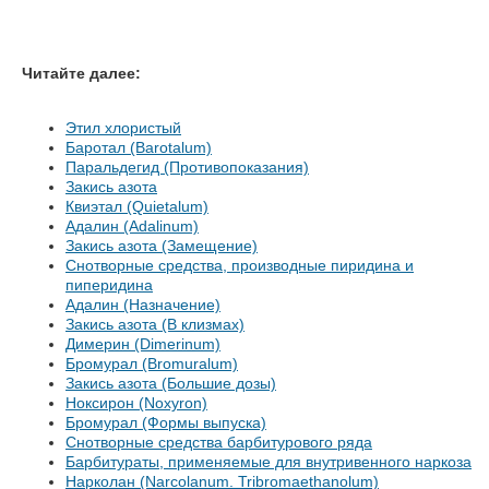
Читайте далее:
Этил хлористый
Баротал (Barotalum)
Паральдегид (Противопоказания)
Закись азота
Квиэтал (Quietalum)
Адалин (Adalinum)
Закись азота (Замещение)
Снотворные средства, производные пиридина и
пиперидина
Адалин (Назначение)
Закись азота (В клизмах)
Димерин (Dimerinum)
Бромурал (Bromuralum)
Закись азота (Большие дозы)
Ноксирон (Noxyron)
Бромурал (Формы выпуска)
Снотворные средства барбитурового ряда
Барбитураты, применяемые для внутривенного наркоза
Нарколан (Narcolanum. Tribromaethanolum)