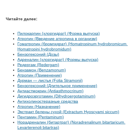
Читайте далее:
Пилокарпин (хлоргидрат) (Форма выпуска)
Атропин (Введение атропина в организм)
Гоматропин (бромгидрат) (Homatropinum hydrobromicum.
Ноmatropini hydrobromidum)
Бензогексоний (Дозы)
Адреналин (хлоргидрат) (Формы выпуска)
Редергам (Redergam)
Бензамон (Benzamonum)
Атропин (Применение)
Дурман — листья (Folia Stramonii)
Бензогексоний (Длительное применение)
Антиастмокрин (Antiasthmocrinum)
Дигидроэрготамин (Dihydroergotaminum)
Антихолинэстеразные средства
Атропин (Назначение)
Экстракт белены сухой (Extractum Hyoscyami siccum)
Пентамин (Pentaminum)
Норадреналин (битартрат) (Noradrenalinum bitartaricum.
Levarterenoli bitartras)