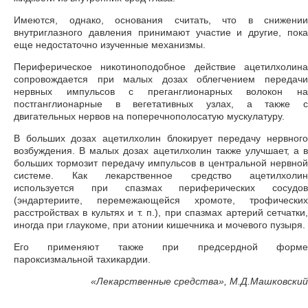
Имеются, однако, основания считать, что в снижении
внутриглазного давления принимают участие и другие, пока
еще недостаточно изученные механизмы.
Периферическое никотиноподобное действие ацетилхолина
сопровождается при малых дозах облегчением передачи
нервных импульсов с преганглионарных волокон на
постганглионарные в вегетативных узлах, а также с
двигательных нервов на поперечнополосатую мускулатуру.
В больших дозах ацетилхолин блокирует передачу нервного
возбуждения. В малых дозах ацетилхолин также улучшает, а в
больших тормозит передачу импульсов в центральной нервной
системе. Как лекарственное средство ацетилхолин
используется при спазмах периферических сосудов
(эндартериите, перемежающейся хромоте, трофических
расстройствах в культях и т. п.), при спазмах артерий сетчатки,
иногда при глаукоме, при атонии кишечника и мочевого пузыря.
Его применяют также при предсердной форме
пароксизмальной тахикардии.
«
Лекарственные средства», М.Д.Машковский