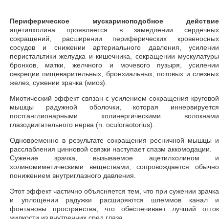
Периферическое мускариноподобное действие
ацетилхолина проявляется в замедлении сердечных
сокращений, расширении периферических кровеносных
сосудов и снижении артериального давления, усилении
перистальтики желудка и кишечника, сокращении мускулатуры
бронхов, матки, желчного и мочевого пузыря, усилении
секреции пищеварительных, бронхиальных, потовых и слезных
желез, сужении зрачка (миоз).
Миотический эффект связан с усилением сокращения круговой
мышцы радужной оболочки, которая иннервируется
постганглионарными холинергическими волокнами
глазодвигательного нерва (n. oculoraotorius).
Одновременно в результате сокращения ресничной мышцы и
расслабления цинновой связки наступает спазм аккомодации.
Сужение зрачка, вызываемое ацетилхолином и
холиномиметическими веществами, сопровождается обычно
понижением внутриглазного давления.
Этот эффект частично объясняется тем, что при сужении зрачка
и уплощении радужки расширяются шлеммов канал и
фонтановы пространства, что обеспечивает лучший отток
жидкости из внутренних сред глаза.