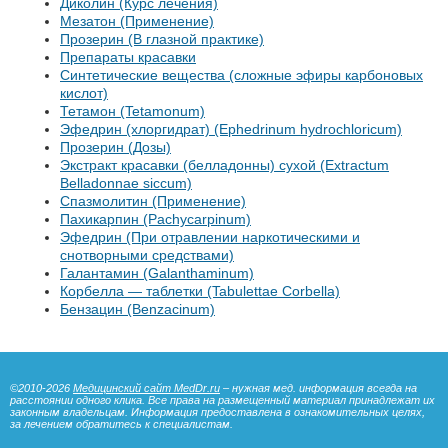
Диколин (Курс лечения)
Мезатон (Применение)
Прозерин (В глазной практике)
Препараты красавки
Синтетические вещества (сложные эфиры карбоновых
кислот)
Тетамон (Tetamonum)
Эфедрин (хлоргидрат) (Ephedrinum hydrochloricum)
Прозерин (Дозы)
Экстракт красавки (белладонны) сухой (Extractum
Belladonnae siccum)
Спазмолитин (Применение)
Пахикарпин (Pachycarpinum)
Эфедрин (При отравлении наркотическими и
снотворными средствами)
Галантамин (Galanthaminum)
Корбелла — таблетки (Tabulettae Corbella)
Бензацин (Benzacinum)
©2010-2026
Медицинский сайт MedDr.ru
– нужная мед. информация всегда на
расстоянии одного клика. Все права на размещенный материал принадлежат их
законным владельцам. Информация предоставлена в ознакомительных целях,
за лечением обратитесь к специалистам.