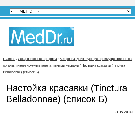
Главная
/
Лекарственные средства
/
Вещества, действующие преимущественно на
органы, иннервируемые вегетативными нервами
/
Настойка красавки (Tinctura
Belladonnae) (список Б)
Настойка красавки (Tinctura
Belladonnae) (список Б)
30.05.2010г.