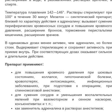
спирте.
Температура плавления 142—146°. Растворы стерилизуют при
100° в течение 30 минут. Мезатон — синтетический препарат,
близкий по характеру действия к адреналину: вызывает сужение
периферических кровеносных сосудов и повышение кровяного
давления, расширение бронхов, торможение перистальтики
кишечника, расширение зрачков.
В одинаковых дозах менее активен, чем адреналин, но более
стоек. Выдерживает стерилизацию и сохраняет активность при
приеме внутрь. При соответствующих дозах оказывает сильное
и длительное действие.
Препарат применяют:
для повышения кровяного давления при шоковых
состояниях, коллапсе, гипотонической болезни,
кровопотерях, интоксикациях, инфекционных
заболеваниях, при подготовке к операциям, при
спинномозговой анестезии;
для сужения сосудов и уменьшения воспалительных
явлений при вазомоторном и сенном насморке,
конъюнктивитах и т. п.;
как заменитель адреналина в растворах анестетиков;