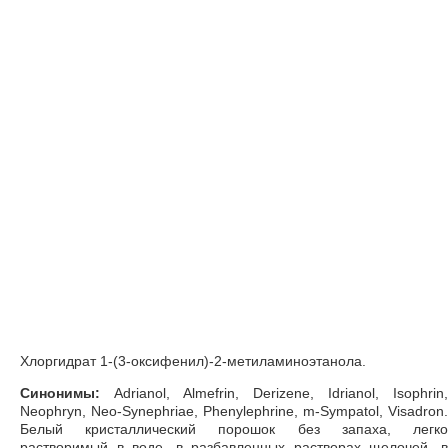
Хлоргидрат 1-(3-оксифенил)-2-метиламиноэтанола.
Синонимы:
Adrianol, Almefrin, Derizene, Idrianol, Isophrin,
Neophryn, Neo-Synephriae, Phenylephrine, m-Sympatol, Visadron.
Белый кристаллический порошок без запаха, легко
растворимый в воде, в разбавленных растворах щелочей, в