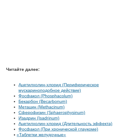
Читайте далее:
Ацетилхолин-хлорид (Периферическое
мускариноподобное действие)
Фосфакол (Phosphacolum)
Бекарбон (Becarbonum)
Метацин (Methacinum)
Сферофизин (Sphaerophysinum)
Изадрин (Isadrinum)
Ацетилхолин-хлорид (Длительность эффекта)
Фосфакол (При хронической глаукоме)
«
Таблетки желудочные»